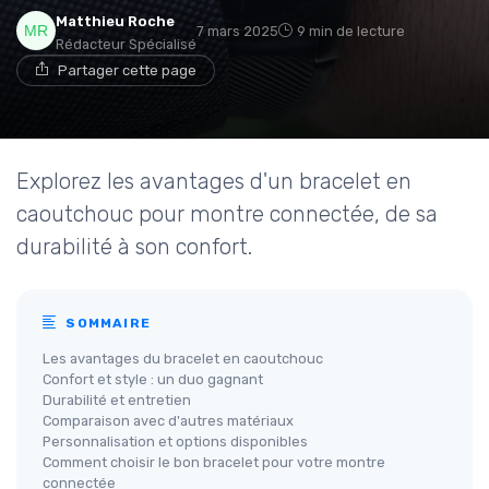
Matthieu Roche
7 mars 2025
9 min de lecture
Rédacteur Spécialisé
Partager cette page
Explorez les avantages d'un bracelet en
caoutchouc pour montre connectée, de sa
durabilité à son confort.
SOMMAIRE
Les avantages du bracelet en caoutchouc
Confort et style : un duo gagnant
Durabilité et entretien
Comparaison avec d'autres matériaux
Personnalisation et options disponibles
Comment choisir le bon bracelet pour votre montre
connectée