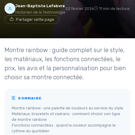
Jean-Baptiste Lefebvre
22 février 2026
11 min de lecture
Historien de la Technologie
Partager cette page
Montre rainbow : guide complet sur le style,
les matériaux, les fonctions connectées, le
prix, les avis et la personnalisation pour bien
choisir sa montre connectée.
SOMMAIRE
Montre rainbow : une palette de couleurs au service du style
Matériaux, bracelets et cadrans : comment choisir son type
de montre rainbow
Fonctions connectées : quand la couleur accompagne le
rythme du quotidien