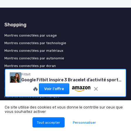
Shopping
Montres connectées par usage
Montres connectées par technologie
Montres connectées par matériaux
Montres connectées par autonomie
Montres connectées par écran
Montres connectées haut de gamme
Fitbit
Google Fitbit Inspire 3 Bracelet d’activité sport et santé avec jusqu’à 10 jours d’autonomie de batterie et compatible avec Android et iOS, Parme Noir intense
Montres connectées par usage
🔥
Montres connectées par profil
Voir l'offre
Montres connectées par marque
Montres connectées par compatibilité
Ce site utilise des cookies et vous donne le contrôle sur ceux que
Applications et connectivité
vous souhaitez activer
Montres connectées par budget
Tout accepter
Personnaliser