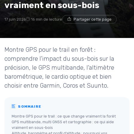
vraiment en sous-bois
17 juin 2026
16 min de lecture
Partager cette page
Montre GPS pour le trail en forêt :
comprendre l’impact du sous-bois sur la
précision, le GPS multibande, l’altimètre
barométrique, le cardio optique et bien
choisir entre Garmin, Coros et Suunto.
SOMMAIRE
Montre GPS pour le trail : ce que change vraiment la forêt
GPS multibande, multi GNSS et cartographie : ce qui aide
vraiment en sous-bois
Altitude, baromètre et profil d’altitude : pourquoi vos