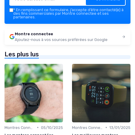
*
En remplissant ce formulaire, j’accepte d’être contacté(e) à
des fins commerciales par Montre connectee et ses
partenaires.
Montre connectee
Ajoutez-nous à vos sources préférées sur Google
Les plus lus
•
•
Montres Connectées pour Enfants
05/10/2025
Montres Connectées de Luxe
13/01/2025