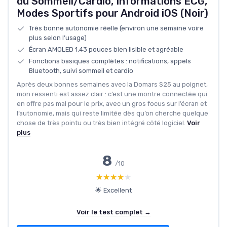
du Sommeil/Cardio, Informations ECG,
Modes Sportifs pour Android iOS (Noir)
Très bonne autonomie réelle (environ une semaine voire
plus selon l’usage)
Écran AMOLED 1,43 pouces bien lisible et agréable
Fonctions basiques complètes : notifications, appels
Bluetooth, suivi sommeil et cardio
Après deux bonnes semaines avec la Domars S25 au poignet,
mon ressenti est assez clair : c’est une montre connectée qui
en offre pas mal pour le prix, avec un gros focus sur l’écran et
l’autonomie, mais qui reste limitée dès qu’on cherche quelque
chose de très pointu ou très bien intégré côté logiciel.
Voir
plus
8
/10
★★★★★
★★★★★
🌟 Excellent
Voir le test complet →