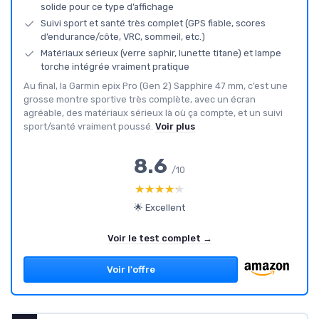
solide pour ce type d’affichage
Suivi sport et santé très complet (GPS fiable, scores
d’endurance/côte, VRC, sommeil, etc.)
Matériaux sérieux (verre saphir, lunette titane) et lampe
torche intégrée vraiment pratique
Au final, la Garmin epix Pro (Gen 2) Sapphire 47 mm, c’est une
grosse montre sportive très complète, avec un écran
agréable, des matériaux sérieux là où ça compte, et un suivi
sport/santé vraiment poussé.
Voir plus
8.6
/10
★★★★★
★★★★★
🌟 Excellent
Voir le test complet →
Voir l'offre