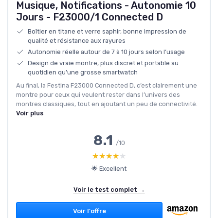
Musique, Notifications - Autonomie 10
Jours - F23000/1 Connected D
Boîtier en titane et verre saphir, bonne impression de
qualité et résistance aux rayures
Autonomie réelle autour de 7 à 10 jours selon l’usage
Design de vraie montre, plus discret et portable au
quotidien qu’une grosse smartwatch
Au final, la Festina F23000 Connected D, c’est clairement une
montre pour ceux qui veulent rester dans l’univers des
montres classiques, tout en ajoutant un peu de connectivité.
Voir plus
8.1
/10
★★★★★
★★★★★
🌟 Excellent
Voir le test complet →
Voir l'offre