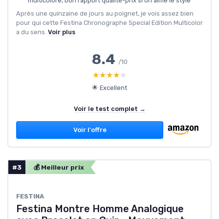
multicolore, bon rapport qualité-prix si on aime le style
Après une quinzaine de jours au poignet, je vois assez bien
pour qui cette Festina Chronographe Special Edition Multicolor
a du sens.
Voir plus
8.4
/10
★★★★★
★★★★★
🌟 Excellent
Voir le test complet →
Voir l'offre
#3
💰 Meilleur prix
FESTINA
Festina Montre Homme Analogique