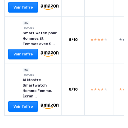
Voir l'offre
#5
Domars
Smart Watch pour
Hommes Et
8/10
★★★★★
★★★★★
★★
★★
Femmes avec S...
Voir l'offre
#6
Domars
AI Montre
Smartwatch
8/10
★★★★★
★★★★★
★★
★★
Homme Femme,
Écran...
Voir l'offre