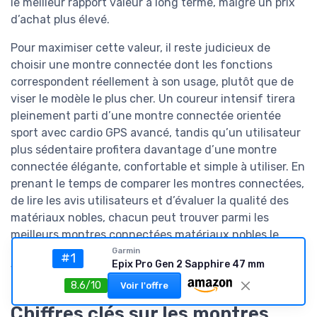
le meilleur rapport valeur à long terme, malgré un prix
d’achat plus élevé.
Pour maximiser cette valeur, il reste judicieux de
choisir une montre connectée dont les fonctions
correspondent réellement à son usage, plutôt que de
viser le modèle le plus cher. Un coureur intensif tirera
pleinement parti d’une montre connectée orientée
sport avec cardio GPS avancé, tandis qu’un utilisateur
plus sédentaire profitera davantage d’une montre
connectée élégante, confortable et simple à utiliser. En
prenant le temps de comparer les montres connectées,
de lire les avis utilisateurs et d’évaluer la qualité des
matériaux nobles, chacun peut trouver parmi les
meilleurs montres connectées matériaux nobles le
modèle qui accompagnera durablement son style de
Garmin
#1
Epix Pro Gen 2 Sapphire 47 mm
vie.
8.6/10
Voir l'offre
Chiffres clés sur les montres