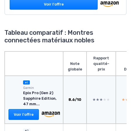
Voir l'offre
Tableau comparatif : Montres
connectées matériaux nobles
Rapport
Note
qualité-
globale
prix
Des
#1
Garmin
Epix Pro (Gen 2)
Sapphire Edition,
8.6/10
★★★★★
★★★★★
★★
★★
47 mm...
Voir l'offre
#2