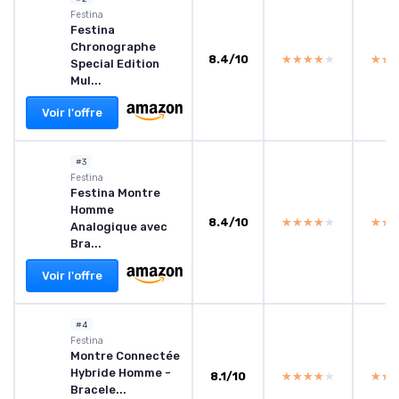
Festina
Festina
Chronographe
8.4/10
★★★★★
★★★★★
★★
★★
Special Edition
Mul...
Voir l'offre
#3
Festina
Festina Montre
Homme
8.4/10
★★★★★
★★★★★
★★
★★
Analogique avec
Bra...
Voir l'offre
#4
Festina
Montre Connectée
Hybride Homme -
8.1/10
★★★★★
★★★★★
★★
★★
Bracele...