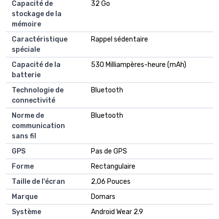
Capacité de
32 Go
stockage de la
mémoire
Caractéristique
Rappel sédentaire
spéciale
Capacité de la
530 Milliampères-heure (mAh)
batterie
Technologie de
Bluetooth
connectivité
Norme de
Bluetooth
communication
sans fil
GPS
Pas de GPS
Forme
Rectangulaire
Taille de l'écran
2,06 Pouces
Marque
Domars
Système
Android Wear 2.9