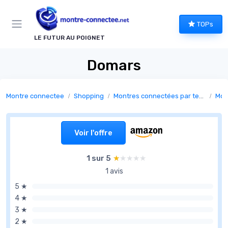
Panneau de gestion des cookies
TOPs
LE FUTUR AU POIGNET
Domars
Montre connectee
Shopping
Montres connectées par technologie
Mon
Voir l'offre
1 sur 5
★★★★★
★★★★★
1 avis
5 ★
4 ★
3 ★
2 ★