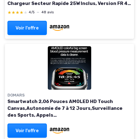
Chargeur Secteur Rapide 25W Inclus, Version FR 4G
40mm Argent
★★★★★
★★★★★
4/5
—
48 avis
Voir l'offre
DOMARS
Smartwatch 2,06 Pouces AMOLED HD Touch
Canvas,Autonomie de 7 à 12 Jours,Surveillance
des Sports, Appels
Bluetooth,Notifications,Montre Intelligente
Rouge
Voir l'offre