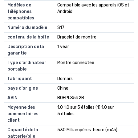
Modèles de
Compatible avec les appareils iOS et
téléphones
Android
compatibles
Numéro du modèle
S17
contenu de la boîte
Bracelet de montre
Description de la
1 year
garantie
Type d'ordinateur
Montre connectée
portable
fabriquant
Domars
pays d'origine
Chine
ASIN
B0FPLS5R2B
Moyenne des
1,0 1,0 sur 5 étoiles (1) 1,0 sur
commentaires
5 étoiles
client
Capacité de la
530 Milliampères-heure (mAh)
batterie/pile