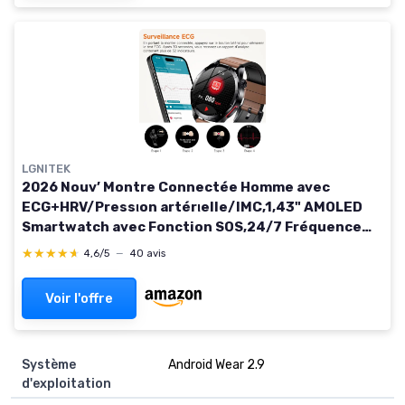
LGNITEK
2026 Nouv’ Montre Connectée Homme avec
ECG+HRV/Pressιon artérιelle/IMC,1,43" AMOLED
Smartwatch avec Fonction SOS,24/7 Fréquence
Cardiaque/SpO2/Sommeil Monitor, IP68 pour
★★★★★
★★★★★
4,6/5
—
40 avis
Android/iOS Cuir Marron
Voir l'offre
Système
Android Wear 2.9
d'exploitation