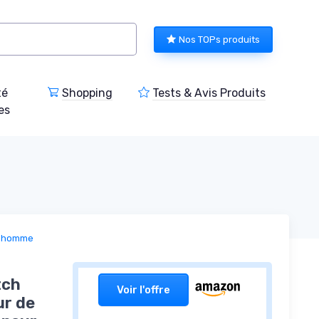
Nos TOPs produits
té
Shopping
Tests & Avis Produits
es
r homme
d
tch
Voir l'offre
ur de