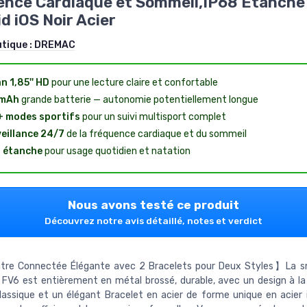
nce Cardiaque et Sommeil,IP68 Étanche
d iOS Noir Acier
utique :
DREMAC
n 1,85'' HD
pour une lecture claire et confortable
mAh
grande batterie — autonomie potentiellement longue
 modes sportifs
pour un suivi multisport complet
eillance 24/7
de la fréquence cardiaque et du sommeil
 étanche
pour usage quotidien et natation
Nous avons testé ce produit
Découvrez notre avis détaillé, notes et verdict
e Connectée Élégante avec 2 Bracelets pour Deux Styles】La 
FV6 est entièrement en métal brossé, durable, avec un design à l
assique et un élégant Bracelet en acier de forme unique en acier 