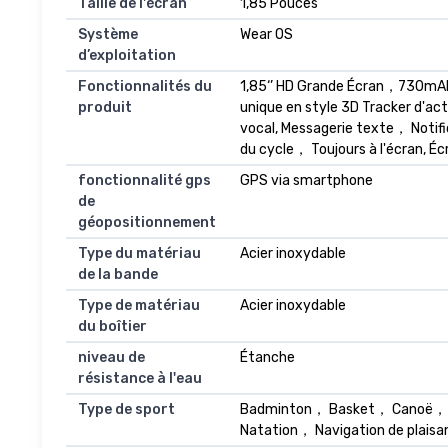
Taille de l'écran
1,85 Pouces
Système
Wear OS
d’exploitation
Fonctionnalités du
1,85‘’ HD Grande Écran，730mAh 
produit
unique en style 3D Tracker d'ac
vocal, Messagerie texte， Notif
du cycle， Toujours à l'écran, 
fonctionnalité gps
GPS via smartphone
de
géopositionnement
Type du matériau
Acier inoxydable
de la bande
Type de matériau
Acier inoxydable
du boîtier
niveau de
Étanche
résistance à l'eau
Type de sport
Badminton， Basket， Canoë， Co
Natation， Navigation de plais