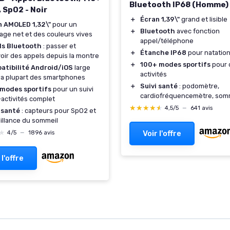
Bluetooth IP68 (Homme)
 SpO2 - Noir
＋
Écran 1,39\"
grand et lisible
n AMOLED 1,32\"
pour un
＋
Bluetooth
avec fonction
hage net et des couleurs vives
appel/téléphone
ls Bluetooth
: passer et
＋
Étanche IP68
pour natation
oir des appels depuis la montre
＋
100+ modes sportifs
pour 
atibilité Android/iOS
large
activités
la plupart des smartphones
＋
Suivi santé
: podomètre,
 modes sportifs
pour un suivi
cardiofréquencemètre, som
-activités complet
★★★★★
★★★★★
4,5/5
—
641 avis
 santé
: capteurs pour SpO2 et
illance du sommeil
★
★
Voir l'offre
4/5
—
1896 avis
 l'offre