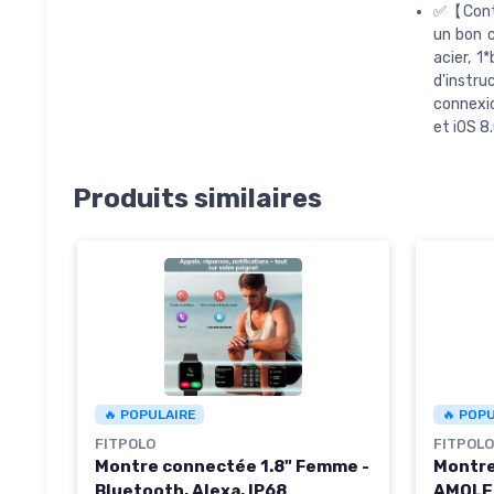
✅【Conte
un bon 
acier, 1
d'instru
connexio
et iOS 8
Produits similaires
🔥 POPULAIRE
🔥 POP
FITPOLO
FITPOLO
Montre connectée 1.8" Femme -
Montre
Bluetooth, Alexa, IP68
AMOLED