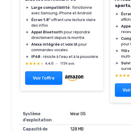
sports,
＋
Large compatibilité
: fonctionne
avec Samsung, iPhone et Android
＋
Écra
affic
＋
Écran 1.8"
offrant une lecture claire
des infos
＋
Appe
recev
＋
Appel Bluetooth
pour répondre
directement depuis la montre
＋
Comp
pour 
＋
Alexa intégrée
et
voix IA
pour
commandes vocales
＋
110+
multi
＋
IP68
: résiste à l'eau et à la poussière
＋
Suivi
★★★★★
★★★★★
4,4/5
—
1739 avis
surve
★★★★
★★★★
Voir l'offre
Voir
Système
Wear OS
d'exploitation
Capacité de
128 MB