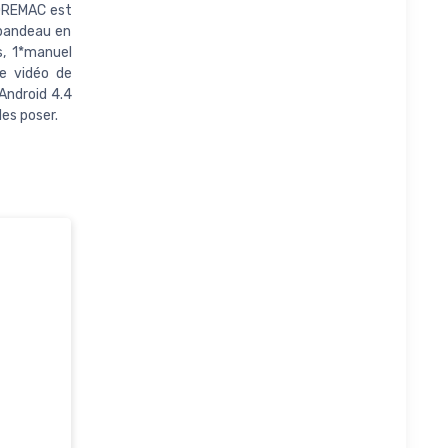
 DREMAC est
*bandeau en
s, 1*manuel
re vidéo de
Android 4.4
les poser.