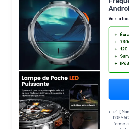
Fréque
Androi
Voir la bo
＋
Écra
＋
730
＋
120+
＋
Surv
＋
IP68
✅【Montr
DREMAC 
forme cl