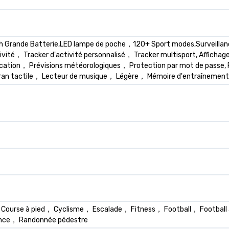
Grande Batterie,LED lampe de poche，120+ Sport modes,Surveillance 
tivité， Tracker d'activité personnalisé， Tracker multisport, Affich
ication， Prévisions météorologiques， Protection par mot de passe,
Écran tactile， Lecteur de musique， Légère， Mémoire d'entraînement
urse à pied， Cyclisme， Escalade， Fitness， Football， Football
ance， Randonnée pédestre