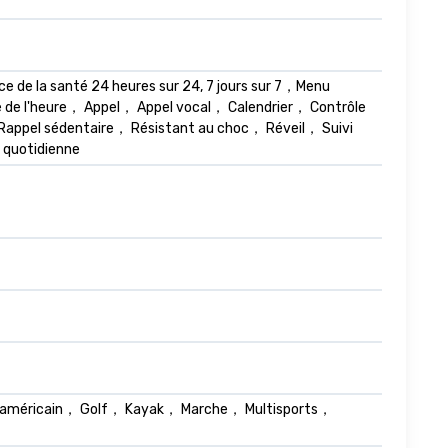
de la santé 24 heures sur 24, 7 jours sur 7，Menu
age de l'heure， Appel， Appel vocal， Calendrier， Contrôle
 Rappel sédentaire， Résistant au choc， Réveil， Suivi
 quotidienne
 américain， Golf， Kayak， Marche， Multisports，