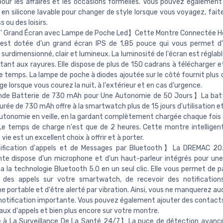
pour les affaires et les occasions formelles. Vous pouvez également
 en silicone lavable pour changer de style lorsque vous voyagez, fait
s ou des loisirs.
' Grand Écran avec Lampe de Poche Led】Cette Montre Connectée 
 est dotée d'un grand écran IPS de 1,85 pouce qui vous permet d'
surdimensionné, clair et lumineux. La luminosité de l'écran est réglabl
stant aux rayures. Elle dispose de plus de 150 cadrans à télécharger 
temps. La lampe de poche à diodes ajoutée sur le côté fournit plus 
ge lorsque vous courez la nuit, à l'extérieur et en cas d'urgence.
e Batterie de 730 mAh pour Une Autonomie de 50 Jours】La batte
urée de 730 mAh offre à la smartwatch plus de 15 jours d'utilisation e
autonomie en veille, en la gardant complètement chargée chaque fois 
Le temps de charge n'est que de 2 heures. Cette montre intelligen
vie est un excellent choix à offrir et à porter.
ication d'appels et de Messages par Bluetooth】La DREMAC 2
ente dispose d'un microphone et d'un haut-parleur intégrés pour un
ia la technologie Bluetooth 5.0 en un seul clic. Elle vous permet de 
r des appels sur votre smartwatch, de recevoir des notification
e portable et d'être alerté par vibration. Ainsi, vous ne manquerez au
otification importante. Vous pouvez également ajouter des contacts
naux d'appels et bien plus encore sur votre montre.
à La Surveillance De La Santé 24/7】La puce de détection avancé