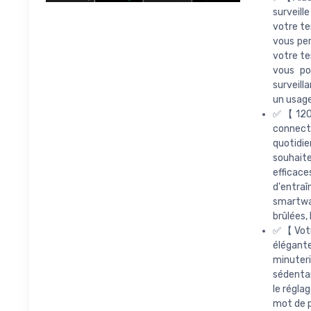
surveill
votre te
vous per
votre te
vous po
surveill
un usage
✅【120+ 
connect
quotidi
souhaite
efficac
d'entra
smartwat
brûlées,
✅【Votre
élégante
minuteri
sédentar
le régla
mot de p