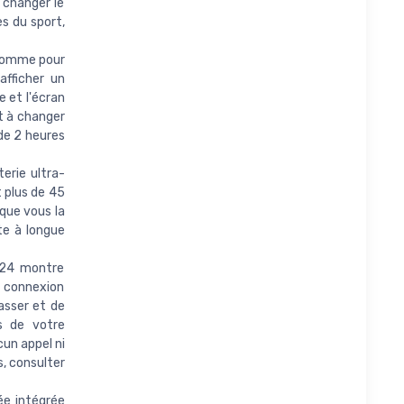
 changer le
es du sport,
Homme pour
afficher un
e et l'écran
et à changer
de 2 heures
rie ultra-
t plus de 45
que vous la
te à longue
024 montre
e connexion
passer et de
s de votre
cun appel ni
, consulter
e intégrée