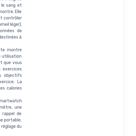
 le sang et
ontre. Elle
t contrôler
eil léger),
données de
 destinées à
tte montre
utilisation
rt que vous
s exercices
 objectifs
ercice. La
es calories
smartwatch
omètre, une
n rappel de
e portable,
e réglage du