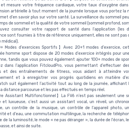
e et mesure votre fréquence cardiaque, votre taux d'oxygène dans
nsion artérielle à tout moment de la journée lorsque vous portez la m
met d'en savoir plus sur votre santé. La surveillance du sommeil peu
mps de sommeil et la qualité de votre sommeil (sommeil profond, somm
uvez consulter votre rapport de santé dans l'application (les 
ance sont fournies à titre de référence uniquement, elles ne sont pas
 médical).
Modes d'exercices Sportifs】Avec 20+1 modes d'exercice, ce
ée homme sport dispose de 20 modes d'exercice intégrés pour une 
enne, tandis que vous pouvez également ajouter 100+ modes de spo
z dans l'application FitcloudPro, vous permettant d'effectuer de
es et des entraînements de fitness, vous aidant à atteindre vos
înement et à enregistrer vos progrès quotidiens en matière d'ex
ch suit également l'activité tout au long de la journée, affichant l
 la distance parcourue et les pas effectués en temps réel.
 Assistant Multifonctionnel】La FV6 n'est pas seulement une 
 et luxueuse, c'est aussi un assistant vocal, un réveil, un chron
e, un contrôle de la musique, un contrôle de l'appareil photo, u
ité et d'eau, une commutation multilingue, la recherche de téléphon
ge de la luminosité, le mode « ne pas déranger », la durée de l'écran, l
asse, et ainsi de suite.