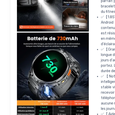
parfait 
bracelet
du fitnes
✅【1.85'
Android
contenu 
est rési
en même 
d'éclaira
✅【Grand
longue d
jours d'
portez. 
durée de 
✅【Notif
intellig
stable v
recevoi
téléphon
aucune n
les jour
✅【Aide 