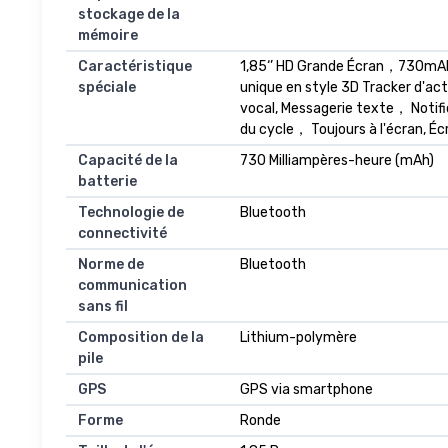
stockage de la
mémoire
Caractéristique
1,85‘’ HD Grande Écran，730mAh 
spéciale
unique en style 3D Tracker d'ac
vocal, Messagerie texte， Notif
du cycle， Toujours à l'écran, 
Capacité de la
730 Milliampères-heure (mAh)
batterie
Technologie de
Bluetooth
connectivité
Norme de
Bluetooth
communication
sans fil
Composition de la
Lithium-polymère
pile
GPS
GPS via smartphone
Forme
Ronde