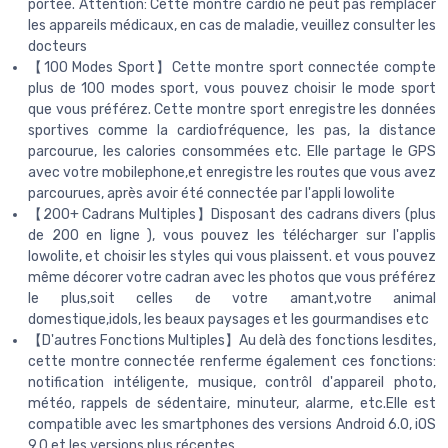
portée. Attention: Cette montre cardio ne peut pas remplacer
les appareils médicaux, en cas de maladie, veuillez consulter les
docteurs
【100 Modes Sport】Cette montre sport connectée compte
plus de 100 modes sport, vous pouvez choisir le mode sport
que vous préférez. Cette montre sport enregistre les données
sportives comme la cardiofréquence, les pas, la distance
parcourue, les calories consommées etc. Elle partage le GPS
avec votre mobilephone,et enregistre les routes que vous avez
parcourues, après avoir été connectée par l'appli Iowolite
【200+ Cadrans Multiples】Disposant des cadrans divers (plus
de 200 en ligne ), vous pouvez les télécharger sur l'applis
Iowolite, et choisir les styles qui vous plaissent. et vous pouvez
même décorer votre cadran avec les photos que vous préférez
le plus,soit celles de votre amant,votre animal
domestique,idols, les beaux paysages et les gourmandises etc
【D'autres Fonctions Multiples】Au delà des fonctions lesdites,
cette montre connectée renferme également ces fonctions:
notification intéligente, musique, contrôl d'appareil photo,
météo, rappels de sédentaire, minuteur, alarme, etc.Elle est
compatible avec les smartphones des versions Android 6.0, iOS
9.0 et les versions plus récentes