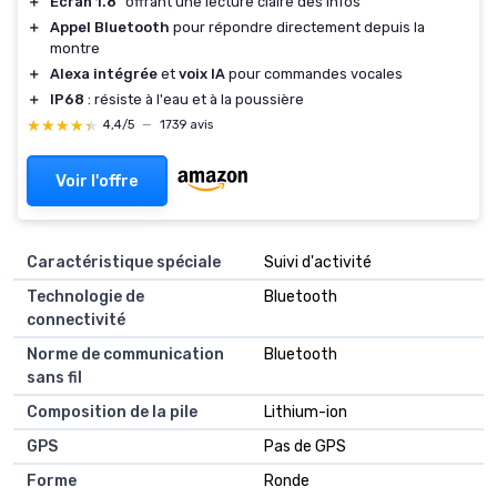
＋
Écran 1.8"
offrant une lecture claire des infos
＋
Appel Bluetooth
pour répondre directement depuis la
montre
＋
Alexa intégrée
et
voix IA
pour commandes vocales
＋
IP68
: résiste à l'eau et à la poussière
★★★★★
★★★★★
4,4/5
—
1739 avis
Voir l'offre
Caractéristique spéciale
Suivi d'activité
Technologie de
Bluetooth
connectivité
Norme de communication
Bluetooth
sans fil
Composition de la pile
Lithium-ion
GPS
Pas de GPS
Forme
Ronde