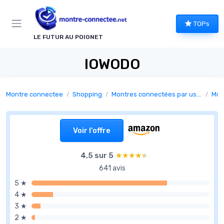
Panneau de gestion des cookies
TOPs
LE FUTUR AU POIGNET
IOWODO
Montre connectee
Shopping
Montres connectées par usage
Mont
Voir l'offre
4,5 sur 5
★★★★★
★★★★★
641 avis
5 ★
4 ★
3 ★
2 ★