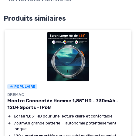
Produits similaires
🔥 POPULAIRE
DREMAC
Montre Connectée Homme 1,85" HD - 730mAh -
120+ Sports - IP68
＋
Écran 1,85'' HD
pour une lecture claire et confortable
＋
730mAh
grande batterie — autonomie potentiellement
longue
＋
120+ modes sportifs
pour un suivi multisport complet