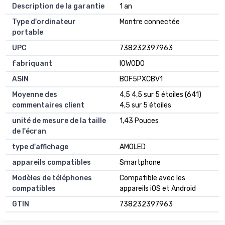
Description de la garantie
1 an
Type d'ordinateur
Montre connectée
portable
UPC
738232397963
fabriquant
IOWODO
ASIN
B0F5PXCBV1
Moyenne des
4,5 4,5 sur 5 étoiles (641)
commentaires client
4,5 sur 5 étoiles
unité de mesure de la taille
1,43 Pouces
de l'écran
type d'affichage
AMOLED
appareils compatibles
Smartphone
Modèles de téléphones
Compatible avec les
compatibles
appareils iOS et Android
GTIN
738232397963