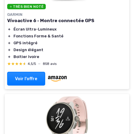
⭐ TRÈS BIEN NOTÉ
GARMIN
Vívoactive 6 - Montre connectée GPS
＋
Écran Ultra-Lumineux
＋
Fonctions Forme & Santé
＋
GPS intégré
＋
Design élégant
＋
Boîtier Ivoire
★★★★★
★★★★★
4,5/5
—
858 avis
Voir l'offre