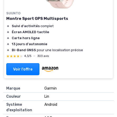
SUUNTO
Montre Sport GPS Multisports
＋
Suivi d'activités
complet
＋
Écran AMOLED tactile
＋
Carte hors ligne
＋
13 jours d'autonomie
＋
Bi-Band GNSS
pour une localisation précise
★★★★★
★★★★★
4,3/5
—
303 avis
Voir l'offre
Marque
‎Garmin
Couleur
‎Lin
Système
‎Android
d'exploitation