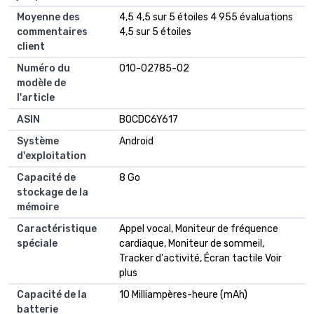
Moyenne des
4,5 4,5 sur 5 étoiles 4 955 évaluations
commentaires
4,5 sur 5 étoiles
client
Numéro du
010-02785-02
modèle de
l'article
ASIN
B0CDC6Y617
Système
Android
d'exploitation
Capacité de
8 Go
stockage de la
mémoire
Caractéristique
Appel vocal, Moniteur de fréquence
spéciale
cardiaque, Moniteur de sommeil,
Tracker d'activité, Écran tactile Voir
plus
Capacité de la
10 Milliampères-heure (mAh)
batterie