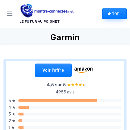
Panneau de gestion des cookies
TOPs
LE FUTUR AU POIGNET
Garmin
Voir l'offre
4,5 sur 5
★★★★★
★★★★★
4955 avis
5 ★
4 ★
3 ★
2 ★
1 ★