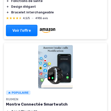
＋
Fonctions de santé
＋
Design élégant
＋
Bracelet interchangeable
★★★★★
★★★★★
4,5/5
—
4955 avis
Voir l'offre
🔥 POPULAIRE
RUIMEN
Montre Connectée Smartwatch