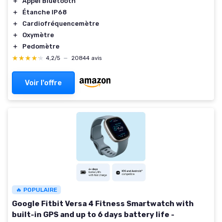
＋
Appel Bluetooth
＋
Étanche IP68
＋
Cardiofréquencemètre
＋
Oxymètre
＋
Pedomètre
★★★★★
★★★★★
4,2/5
—
20844 avis
Voir l'offre
🔥 POPULAIRE
Google Fitbit Versa 4 Fitness Smartwatch with
built-in GPS and up to 6 days battery life -