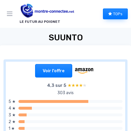
Panneau de gestion des cookies
TOPs
LE FUTUR AU POIGNET
SUUNTO
Voir l'offre
4,3 sur 5
★★★★★
★★★★★
303 avis
5 ★
4 ★
3 ★
2 ★
1 ★