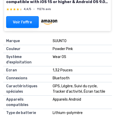
compatible with iOS 15 or higher & Android OS 9.0
or higher Single Waterfall Blue/Platinum
★★★★★
★★★★★
4,4/5
—
11276 avis
Voir l'offre
Marque
‎SUUNTO
Couleur
‎Powder Pink
Système
‎Wear OS
d'exploitation
Ecran
‎1,32 Pouces
Connexions
‎Bluetooth
Caractéristiques
‎GPS, Légère, Suivi du cycle,
spéciales
Tracker d'activité, Écran tactile
Appareils
‎Appareils Android
compatibles
Type de batterie
‎Lithium-polymère