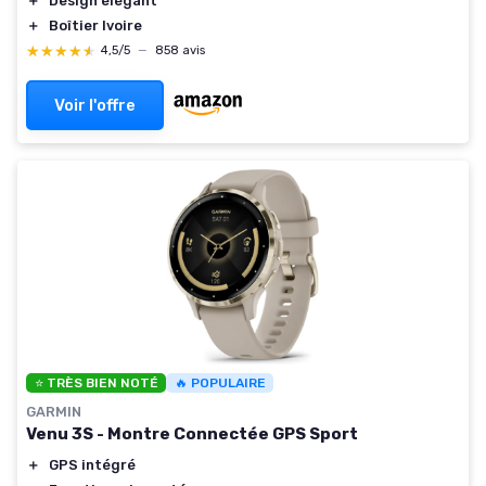
＋
Design élégant
＋
Boîtier Ivoire
★★★★★
★★★★★
4,5/5
—
858 avis
Voir l'offre
⭐ TRÈS BIEN NOTÉ
🔥 POPULAIRE
GARMIN
Venu 3S - Montre Connectée GPS Sport
＋
GPS intégré