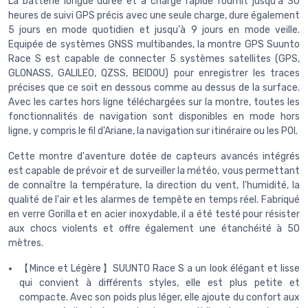
La batterie longue durée et à charge rapide fournit jusqu'à 30
heures de suivi GPS précis avec une seule charge, dure également
5 jours en mode quotidien et jusqu'à 9 jours en mode veille.
Equipée de systèmes GNSS multibandes, la montre GPS Suunto
Race S est capable de connecter 5 systèmes satellites (GPS,
GLONASS, GALILEO, QZSS, BEIDOU) pour enregistrer les traces
précises que ce soit en dessous comme au dessus de la surface.
Avec les cartes hors ligne téléchargées sur la montre, toutes les
fonctionnalités de navigation sont disponibles en mode hors
ligne, y compris le fil d'Ariane, la navigation sur itinéraire ou les POI.
Cette montre d'aventure dotée de capteurs avancés intégrés
est capable de prévoir et de surveiller la météo, vous permettant
de connaître la température, la direction du vent, l'humidité, la
qualité de l'air et les alarmes de tempête en temps réel. Fabriqué
en verre Gorilla et en acier inoxydable, il a été testé pour résister
aux chocs violents et offre également une étanchéité à 50
mètres.
【Mince et Légère】SUUNTO Race S a un look élégant et lisse
qui convient à différents styles, elle est plus petite et
compacte. Avec son poids plus léger, elle ajoute du confort aux