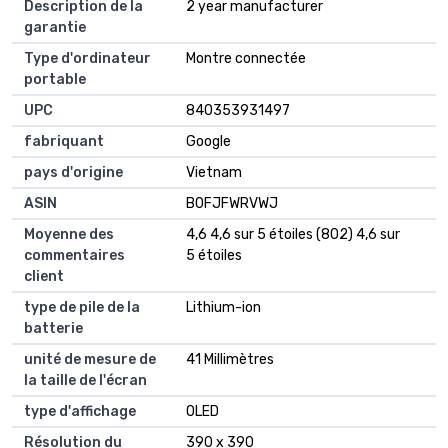
Description de la
2 year manufacturer
garantie
Type d'ordinateur
Montre connectée
portable
UPC
840353931497
fabriquant
Google
pays d'origine
Vietnam
ASIN
B0FJFWRVWJ
Moyenne des
4,6 4,6 sur 5 étoiles (802) 4,6 sur
commentaires
5 étoiles
client
type de pile de la
Lithium-ion
batterie
unité de mesure de
41 Millimètres
la taille de l'écran
type d'affichage
OLED
Résolution du
390 x 390