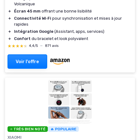
Volcanique
＋
Écran 45 mm
offrant une bonne lisibilité
＋
Connectivité Wi‑Fi
pour synchronisation et mises à jour
rapides
＋
Intégration Google
(Assistant, apps, services)
＋
Confort
du bracelet et look polyvalent
★★★★★
★★★★★
4,4/5
—
871 avis
Voir l'offre
⭐ TRÈS BIEN NOTÉ
🔥 POPULAIRE
XIAOMI