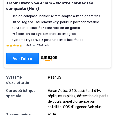
Xiaomi Watch S4 41mm – Montre connectée
compacte (Noir)
＋
Design compact : boîtier
41mm
adapté aux poignets fins
＋
Ultra-légère
: seulement 32g pour un port confortable
＋
Suivi santé simplifié :
contrôle en un geste
＋
Prédiction du cycle
menstruel intégrée
＋
Système
HyperOS 3
pour une interface fluide
★★★★★
★★★★★
4,5/5
—
3362 avis
Voir l'offre
Système
Wear OS
d'exploitation
Caractéristique
Écran Actua 360, assistant d'IA,
spéciale
répliques rapides, détection de perte
de pouls, appel d'urgence par
satellite, SOS d'urgence Voir plus
Technologie de
Wi-Fi