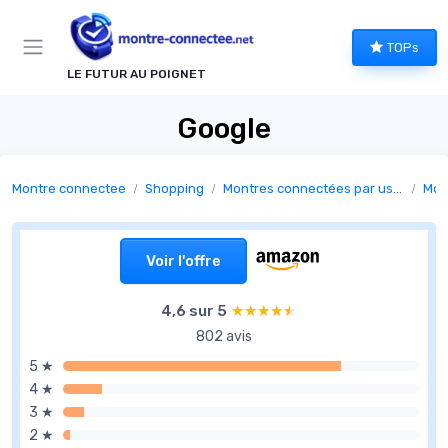
Panneau de gestion des cookies
TOPs
LE FUTUR AU POIGNET
Google
Montre connectee
Shopping
Montres connectées par usage
Mon
Voir l'offre
4,6 sur 5
★★★★★
★★★★★
802 avis
5 ★
4 ★
3 ★
2 ★