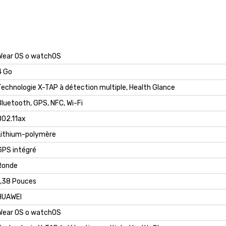
Wear OS o watchOS
4 Go
Technologie X-TAP à détection multiple, Health Glance
Bluetooth, GPS, NFC, Wi-Fi
802.11ax
Lithium-polymère
GPS intégré
Ronde
1,38 Pouces
HUAWEI
Wear OS o watchOS