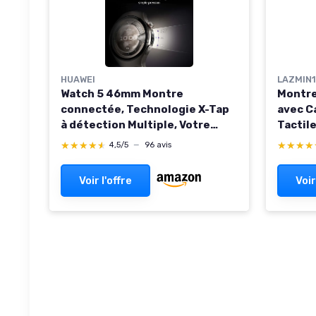
HUAWEI
LAZMIN1
Watch 5 46mm Montre
Montre
connectée, Technologie X-Tap
avec C
à détection Multiple, Votre
Tactile
santé en Un Coup d'œil, eSIM,
Go, WiF
★★★★★
★★★★★
★★★★
★★★★
4,5/5
—
96 avis
ECG,Smart Gestures, pour
Suivi 
Android et iOS, Garantie
Et Sant
Voir l'offre
Voir
prolongée de 6 Mois, Argent
(Black)
WATCH 5 46mm Argent Titane