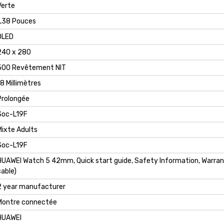
Verte
1,38 Pouces
OLED
240 x 280
500 Revêtement NIT
18 Millimètres
Prolongée
Soc-L19F
Mixte Adults
Soc-L19F
HUAWEI Watch 5 42mm, Quick start guide, Safety Information, Warranty
cable)
2 year manufacturer
Montre connectée
HUAWEI