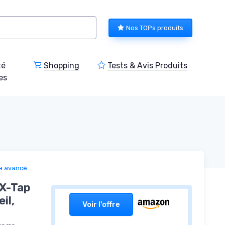
Nos TOPs produits
té
Shopping
Tests & Avis Produits
es
ue avancé
X-Tap
il,
Voir l'offre