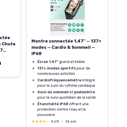
ectée
Montre connectée 1,47'' — 137+
e Chute
modes — Cardio & Sommeil —
/7
IP68
quence
＋
Écran 1,47''
grand et lisible
ature,
＋
137+ modes sportifs
pour de
A,
nombreuses activités
le/App
＋
Cardiofréquencemètre
intégré
pour le suivi du rythme cardiaque
＋
Suivi du sommeil
et
podomètre
pour le suivi quotidien de la santé
＋
Étanchéité IP68
offrant une
protection contre l'eau et la
poussière
★★★★★
★★★★★
4,2/5
—
26 avis