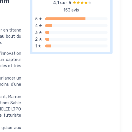
2mm
4,1 sur 5
★★★★★
★★★★★
153 avis
5 ★
4 ★
r en titane
3 ★
 au bout du
2 ★
.
1 ★
innovation
un capteur
des et très
r lancer un
oins d'une
ent, Marron
tions Sable
AMOLED LTPO
e futuriste
 grâce aux