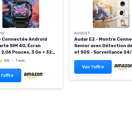
12
AUGUST
 Connectée Android
Audar E2 - Montre Conn
arte SIM 4G, Écran
Senior avec Détection d
 2,06 Pouces, 3 Go + 32
et SOS - Surveillance 24
i, GPS, Bluetooth, NFC,
Tension Artérielle/Fré
★
★
5/5
—
1 avis
des Activités Physiques
Cardiaque/SpO₂/Tempér
Voir l'offre
é, Call, SMS, Photo
Rapports Bien-être par I
 l'offre
Fonctionne sans Portab
Gris & Noir