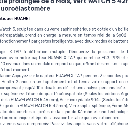
ie prolongée de 6 Mois, Vert WATCH 5 4
luoroélastomère
utique :
HUAWEI
Watch 5, sculptée dans du verre saphir sphérique et dotée d'un boîtie
 aérospatiale, prend en charge la mesure en temps réel de la SpO2
e fonctionnement par gestes intelligents, avec deux modes de batterie
ogie X-TAP à détection multiple: Découvrez la puissance de l'
risée avec notre capteur HUAWEI X-TAP qui combine ECG, PPG et 
à 10 niveaux dans un module compact unique, offrant des mesures rapi
s à tout moment.
lance: Appuyez sur le capteur HUAWEI X-TAP pendant 3 secondes pou
e Health Glance en un tapotement et obtenez votre rapport en m
omprenant jusqu'à 10 indicateurs clés et une analyse personnalisée.
x supérieurs: Titane de qualité aérospatiale (Seules les éditions Arg
t de la HUAWEI WATCH 5 46 mm), Acier inoxydable 904L (Seules les édi
Beige de la HUAWEI WATCH 5 42 mm), Verre saphir sphérique, Écran 
e allie des courbes inspirées de la ligne de Kármán et une technologi
 forme iconique et épurée, aussi confortable que révolutionnaire.
ez-vous sans compromis: Passez des appels sans votre téléphone