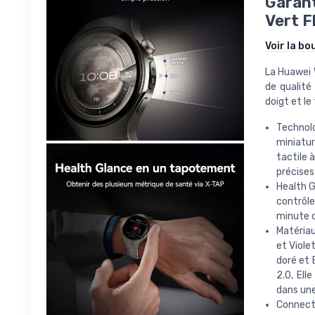
Garant
Vert F
Voir la bo
La Huawei 
de qualité
doigt et l
Technol
miniatu
tactile 
précise
Health G
contrôl
minute c
Matériau
et Viole
doré et 
2.0, Ell
dans une
Connect