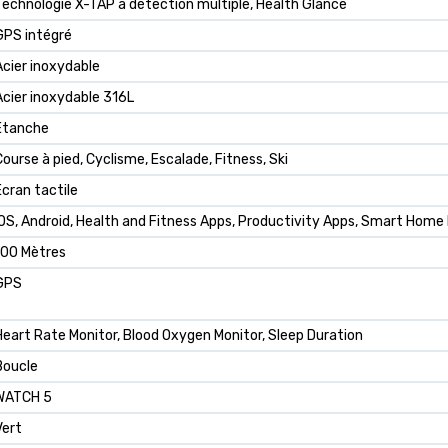
Technologie X-TAP à détection multiple, Health Glance
GPS intégré
Acier inoxydable
Acier inoxydable 316L
Étanche
Course à pied, Cyclisme, Escalade, Fitness, Ski
Écran tactile
iOS, Android, Health and Fitness Apps, Productivity Apps, Smart Home
100 Mètres
GPS
Heart Rate Monitor, Blood Oxygen Monitor, Sleep Duration
Boucle
WATCH 5
Vert