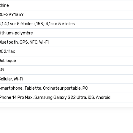
Chine
B0F29Y1S5Y
,1 4,1 sur 5 étoiles (153) 4,1 sur 5 étoiles
Lithium-polymère
Bluetooth, GPS, NFC, Wi-Fi
802.11ax
Débloqué
4G
ellular, Wi-Fi
Smartphone, Tablette, Ordinateur portable, PC
iPhone 14 Pro Max, Samsung Galaxy S22 Ultra, iOS, Android