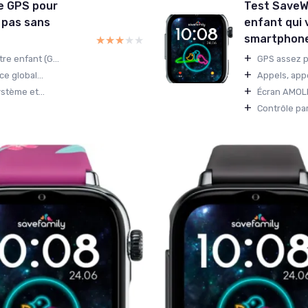
re GPS pour
Test SaveWa
s pas sans
enfant qui 
smartphon
★★★★★
★★★★★
+
e enfant (G...
GPS assez pr
+
e global...
Appels, app
+
stème et...
Écran AMOLED
+
Contrôle par