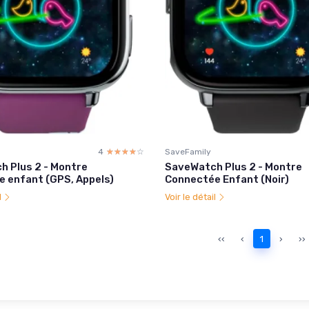
4
☆☆☆☆☆
★★★★★
SaveFamily
 Plus 2 - Montre
SaveWatch Plus 2 - Montre
 enfant (GPS, Appels)
Connectée Enfant (Noir)
l
Voir le détail
‹‹
‹
1
›
››