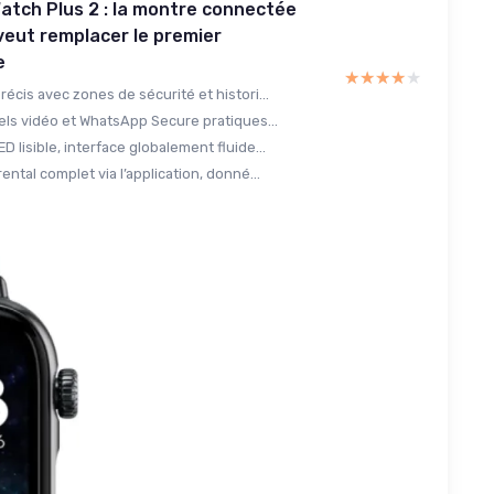
tch Plus 2 : la montre connectée
veut remplacer le premier
e
★★★★★
★★★★★
écis avec zones de sécurité et histori...
els vidéo et WhatsApp Secure pratiques...
 lisible, interface globalement fluide...
ental complet via l’application, donné...