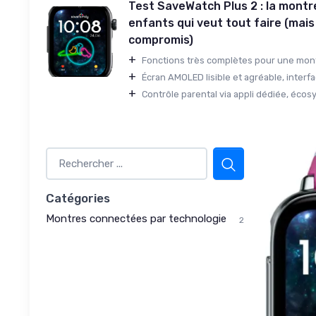
Test SaveWatch Plus 2 : la mont
enfants qui veut tout faire (mai
compromis)
+
Fonctions très complètes pour une montr
+
Écran AMOLED lisible et agréable, interfac
+
Contrôle parental via appli dédiée, écosy
Catégories
Montres connectées par technologie
2