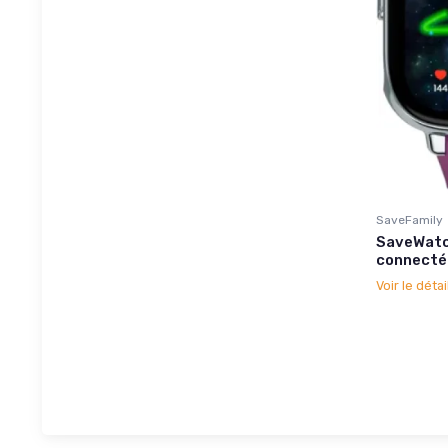
SaveFamily
SaveWatch
connectée
Voir le détai