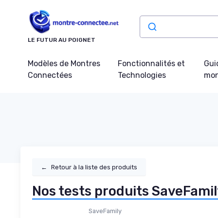
Panneau de gestion des cookies
LE FUTUR AU POIGNET
Modèles de Montres
Fonctionnalités et
Gui
Connectées
Technologies
mon
←
Retour à la liste des produits
Nos tests produits SaveFami
SaveFamily