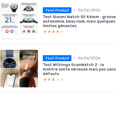
•
06/06/2026
Test Produit
Test Xiaomi Watch S5 46mm : grosse
autonomie, beau look, mais quelques
limites gênantes
★★★★★
★★★★★
•
06/06/2026
Test Produit
Test Withings ScanWatch 2 : la
montre santé sérieuse mais pas sans
défauts
★★★★★
★★★★★