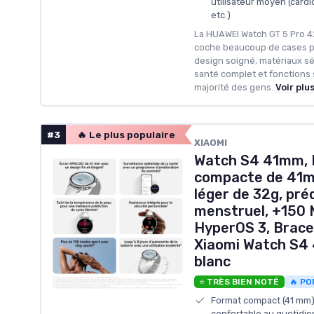
utilisateur moyen (cardi
etc.)
La HUAWEI Watch GT 5 Pro 4
coche beaucoup de cases po
design soigné, matériaux sé
santé complet et fonctions s
majorité des gens.
Voir plu
#3
🔥 Le plus populaire
XIAOMI
Watch S4 41mm, 
compacte de 41mm
léger de 32g, pré
menstruel, +150 
HyperOS 3, Bracel
Xiaomi Watch S4
blanc
⭐ TRÈS BIEN NOTÉ
🔥 PO
Format compact (41 mm) e
confortable au quotidien