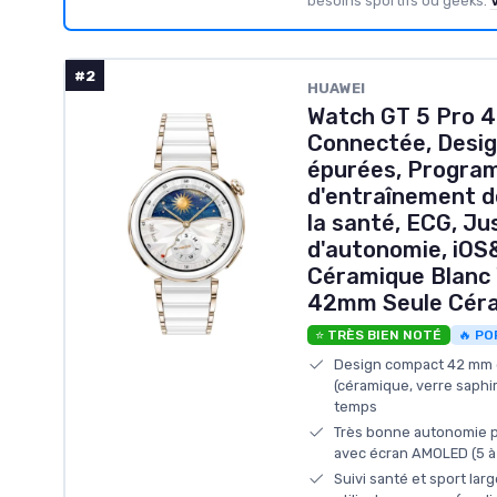
besoins sportifs ou geeks.
V
#2
HUAWEI
Watch GT 5 Pro 
Connectée, Desig
épurées, Progra
d'entraînement de
la santé, ECG, Ju
d'autonomie, iOS&
Céramique Blanc 
42mm Seule Céra
⭐ TRÈS BIEN NOTÉ
🔥 PO
Design compact 42 mm e
(céramique, verre saphir
temps
Très bonne autonomie 
avec écran AMOLED (5 à 
Suivi santé et sport lar