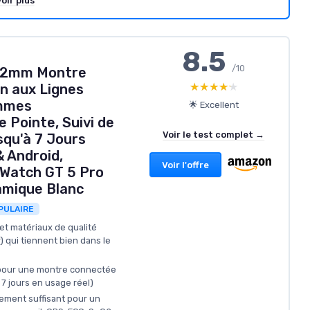
oir plus
8.5
/10
42mm Montre
★★★★★
★★★★★
n aux Lignes
mmes
🌟 Excellent
 Pointe, Suivi de
Voir le test complet →
squ'à 7 Jours
 Android,
Voir l'offre
Watch GT 5 Pro
mique Blanc
PULAIRE
t matériaux de qualité
) qui tiennent bien dans le
pour une montre connectée
7 jours en usage réel)
gement suffisant pour un