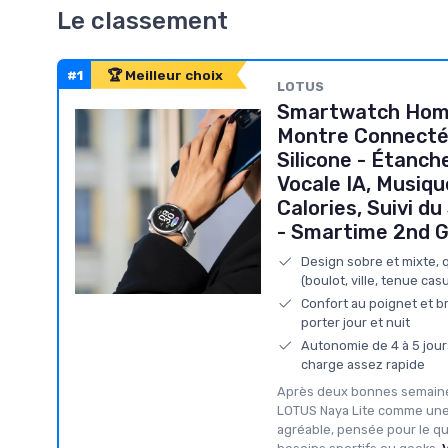
Le classement
#1
🏆 Meilleur choix
‎LOTUS
Smartwatch Hom
Montre Connecté
Silicone - Étanc
Vocale IA, Musiq
Calories, Suivi d
- Smartime 2nd G
Design sobre et mixte, 
(boulot, ville, tenue casu
Confort au poignet et bra
porter jour et nuit
Autonomie de 4 à 5 jour
charge assez rapide
Après deux bonnes semaines
LOTUS Naya Lite comme une
agréable, pensée pour le qu