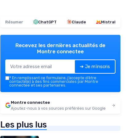
Résumer
ChatGPT
Claude
Mistral
Recevez les dernières actualités de
Montre connectee
➔ Je m'inscris
*
En remplissant ce formulaire, j’accepte d’être
contacté(e) à des fins commerciales par Montre
connectee et ses partenaires.
Montre connectee
Ajoutez-nous à vos sources préférées sur Google
Les plus lus