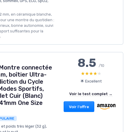
o, sommeil, GPS, ECG, SpO2,
2 mm, en céramique blanche,
ur une montre du quotidien :
rieux, bonne autonomie, suivi
port suffisantes pour la
s
8.5
/10
Montre connectée
★★★★★
★★★★★
, boîtier Ultra-
diction du Cycle
🌟 Excellent
Modes Sportifs,
Voir le test complet →
et Cuir (Blanc)
 41mm One Size
Voir l'offre
PULAIRE
t poids très léger (32 g),
 et la nuit