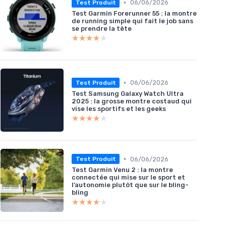
•
06/06/2026
Test Produit
Test Garmin Forerunner 55 : la montre
de running simple qui fait le job sans
se prendre la tête
★★★★★
★★★★★
•
06/06/2026
Test Produit
Test Samsung Galaxy Watch Ultra
2025 : la grosse montre costaud qui
vise les sportifs et les geeks
★★★★★
★★★★★
•
06/06/2026
Test Produit
Test Garmin Venu 2 : la montre
connectée qui mise sur le sport et
l’autonomie plutôt que sur le bling-
bling
★★★★★
★★★★★