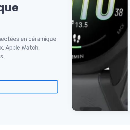
que
nectées en céramique
ix, Apple Watch,
s.