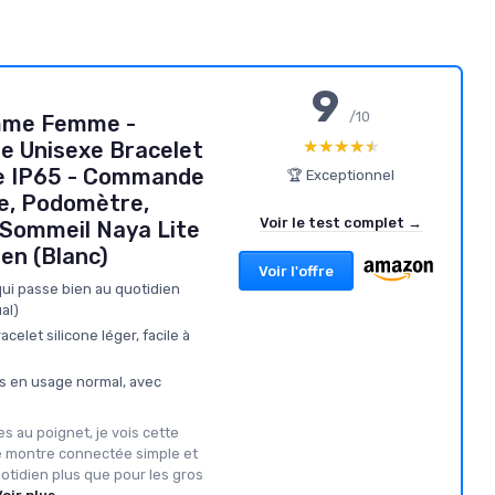
9
/10
me Femme -
★★★★★
★★★★★
e Unisexe Bracelet
he IP65 - Commande
🏆 Exceptionnel
ue, Podomètre,
Voir le test complet →
u Sommeil Naya Lite
en (Blanc)
Voir l'offre
qui passe bien au quotidien
al)
celet silicone léger, facile à
s en usage normal, avec
 au poignet, je vois cette
 montre connectée simple et
otidien plus que pour les gros