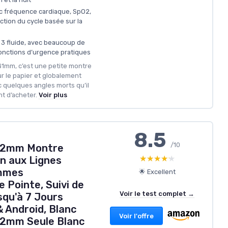
c fréquence cardiaque, SpO2,
ction du cycle basée sur la
3 fluide, avec beaucoup de
onctions d’urgence pratiques
 41mm, c’est une petite montre
r le papier et globalement
ec quelques angles morts qu’il
t d’acheter.
Voir plus
8.5
/10
42mm Montre
★★★★★
★★★★★
n aux Lignes
mmes
🌟 Excellent
 Pointe, Suivi de
Voir le test complet →
squ'à 7 Jours
 Android, Blanc
Voir l'offre
42mm Seule Blanc