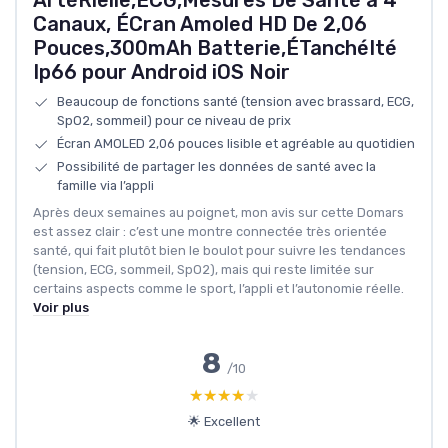
Canaux, ÉCran Amoled HD De 2,06
Pouces,300mAh Batterie,ÉTanchéIté
Ip66 pour Android iOS Noir
Beaucoup de fonctions santé (tension avec brassard, ECG,
SpO2, sommeil) pour ce niveau de prix
Écran AMOLED 2,06 pouces lisible et agréable au quotidien
Possibilité de partager les données de santé avec la
famille via l’appli
Après deux semaines au poignet, mon avis sur cette Domars
est assez clair : c’est une montre connectée très orientée
santé, qui fait plutôt bien le boulot pour suivre les tendances
(tension, ECG, sommeil, SpO2), mais qui reste limitée sur
certains aspects comme le sport, l’appli et l’autonomie réelle.
Voir plus
8
/10
★★★★★
★★★★★
🌟 Excellent