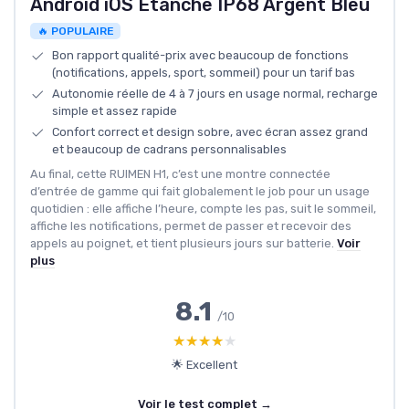
Android iOS Etanche IP68 Argent Bleu
🔥 POPULAIRE
Bon rapport qualité-prix avec beaucoup de fonctions
(notifications, appels, sport, sommeil) pour un tarif bas
Autonomie réelle de 4 à 7 jours en usage normal, recharge
simple et assez rapide
Confort correct et design sobre, avec écran assez grand
et beaucoup de cadrans personnalisables
Au final, cette RUIMEN H1, c’est une montre connectée
d’entrée de gamme qui fait globalement le job pour un usage
quotidien : elle affiche l’heure, compte les pas, suit le sommeil,
affiche les notifications, permet de passer et recevoir des
appels au poignet, et tient plusieurs jours sur batterie.
Voir
plus
8.1
/10
★★★★★
★★★★★
🌟 Excellent
Voir le test complet →