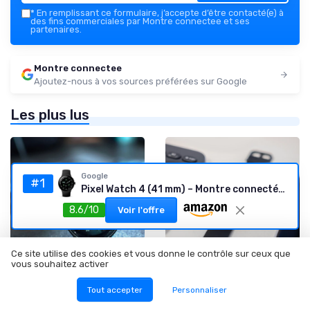
*
En remplissant ce formulaire, j’accepte d’être contacté(e) à
des fins commerciales par Montre connectee et ses
partenaires.
Montre connectee
Ajoutez-nous à vos sources préférées sur Google
Les plus lus
Google
#1
Pixel Watch 4 (41 mm) – Montre connectée Android
8.6/10
Voir l'offre
Ce site utilise des cookies et vous donne le contrôle sur ceux que
vous souhaitez activer
•
•
Dernières Innovations
18/04/2025
Avis et Tests Produits
12/06/2025
Tout accepter
Personnaliser
Comprendre le
Avis sur la montre connectée