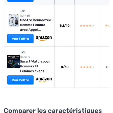
#2
RUIMEN
Montre Connectée
Homme Femme
8.1/10
★★★★★
★★★★★
★★
★★
avec Appel...
Voir l'offre
#3
Domars
Smart Watch pour
Hommes Et
8/10
★★★★★
★★★★★
★★
★★
Femmes avec S...
Voir l'offre
Comparer les caractéristiques