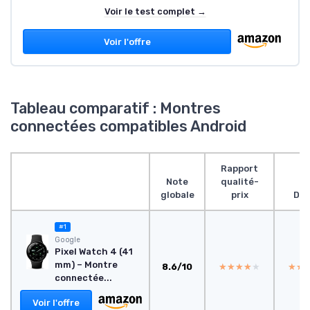
Voir le test complet →
Voir l'offre
Tableau comparatif : Montres
connectées compatibles Android
Rapport
Note
qualité-
globale
prix
Des
#1
Google
Pixel Watch 4 (41
mm) – Montre
8.6/10
★★★★★
★★★★★
★★
★★
connectée...
Voir l'offre