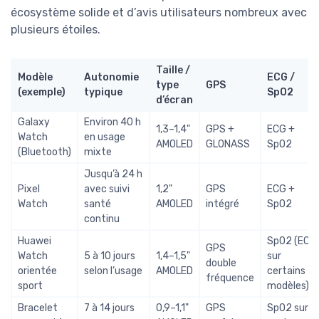
écosystème solide et d’avis utilisateurs nombreux avec
plusieurs étoiles.
Taille /
Modèle
Autonomie
ECG /
type
GPS
(exemple)
typique
SpO2
d’écran
Galaxy
Environ 40 h
1,3–1,4"
GPS +
ECG +
Watch
en usage
AMOLED
GLONASS
SpO2
(Bluetooth)
mixte
Jusqu’à 24 h
Pixel
avec suivi
1,2"
GPS
ECG +
Watch
santé
AMOLED
intégré
SpO2
continu
Huawei
SpO2 (ECG
GPS
Watch
5 à 10 jours
1,4–1,5"
sur
double
orientée
selon l’usage
AMOLED
certains
fréquence
sport
modèles)
Bracelet
7 à 14 jours
0,9–1,1"
GPS
SpO2 sur