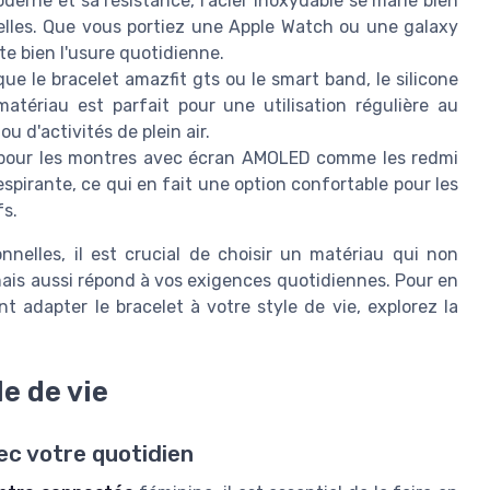
oderne et sa résistance, l'acier inoxydable se marie bien
elles. Que vous portiez une Apple Watch ou une
galaxy
rte bien l'usure quotidienne.
 que le
bracelet amazfit gts
ou le
smart band
, le silicone
 matériau est parfait pour une utilisation régulière au
 d'activités de plein air.
é pour les montres avec écran AMOLED comme les
redmi
espirante, ce qui en fait une option confortable pour les
fs.
nnelles, il est crucial de choisir un matériau qui non
ais aussi répond à vos exigences quotidiennes. Pour en
t adapter le bracelet à votre style de vie, explorez la
le de vie
ec votre quotidien