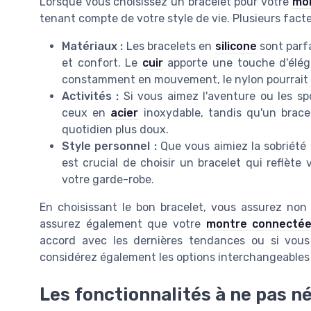
Lorsque vous choisissez un bracelet pour votre
mo
tenant compte de votre style de vie. Plusieurs fact
Matériaux :
Les bracelets en
silicone
sont parfa
et confort. Le
cuir
apporte une touche d'éléga
constamment en mouvement, le nylon pourrait êt
Activités :
Si vous aimez l'aventure ou les s
ceux en
acier
inoxydable, tandis qu'un brace
quotidien plus doux.
Style personnel :
Que vous aimiez la sobriété
est crucial de choisir un bracelet qui reflète
votre garde-robe.
En choisissant le bon bracelet, vous assurez non 
assurez également que votre
montre connecté
accord avec les dernières tendances ou si vou
considérez également les options interchangeables 
Les fonctionnalités à ne pas n