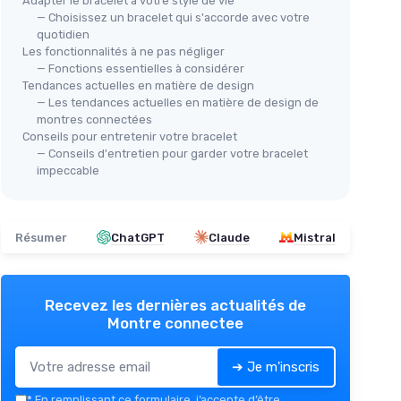
Adapter le bracelet à votre style de vie
— Choisissez un bracelet qui s'accorde avec votre
quotidien
Les fonctionnalités à ne pas négliger
— Fonctions essentielles à considérer
Tendances actuelles en matière de design
— Les tendances actuelles en matière de design de
montres connectées
Conseils pour entretenir votre bracelet
— Conseils d'entretien pour garder votre bracelet
impeccable
Résumer
ChatGPT
Claude
Mistral
Recevez les dernières actualités de
Montre connectee
➔ Je m'inscris
*
En remplissant ce formulaire, j’accepte d’être