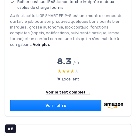
Boîtier costaud, IP68, lampe torche intégrée et deux
câbles de charge fournis
Au final, cette LIGE SMART EF19-G est une montre connectée
qui fait le job pour son prix, avec quelques bons points bien
marqués : grosse autonomie, look costaud, fonctions
complètes (appels, notifications, suivi santé basique, lampe
torche) et un confort correct une fois qu’on s’est habitué à
son gabarit.
Voir plus
8.3
/10
★★★★★
★★★★★
🌟 Excellent
Voir le test complet →
Voir l'offre
#8