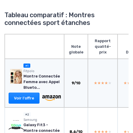
Tableau comparatif : Montres
connectées sport étanches
Rapport
Note
qualité-
globale
prix
Des
#1
Fitpolo
Montre Connectée
Femme avec Appel
9/10
★★★★★
★★★★★
★★
★★
Blueto...
Voir l'offre
#2
‎Samsung
Galaxy Fit3 -
Montre connectée
8.6/10
★★★★★
★★★★★
★★
★★