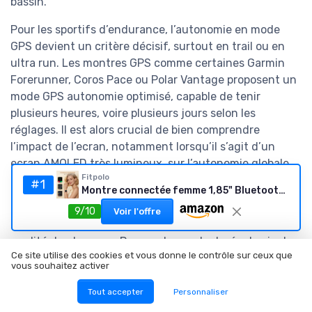
bassin.
Pour les sportifs d’endurance, l’autonomie en mode
GPS devient un critère décisif, surtout en trail ou en
ultra run. Les montres GPS comme certaines Garmin
Forerunner, Coros Pace ou Polar Vantage proposent un
mode GPS autonomie optimisé, capable de tenir
plusieurs heures, voire plusieurs jours selon les
réglages. Il est alors crucial de bien comprendre
l’impact de l’ecran, notamment lorsqu’il s’agit d’un
ecran AMOLED très lumineux, sur l’autonomie globale
Fitpolo
de la montre connectée.
#1
Montre connectée femme 1,85" Bluetooth - Rose
La gestion de la batterie ne dépend pas seulement de
9/10
Voir l'offre
la capacité, mais aussi des habitudes d’usage et de la
qualité du chargeur. Pour prolonger la durée de vie de
Ce site utilise des cookies et vous donne le contrôle sur ceux que
la batterie d’une montre connectée sport étanche, il
vous souhaitez activer
est utile de suivre des conseils spécialisés sur
l’optimisation de la durée de vie de la pile, comme ceux
Tout accepter
Personnaliser
présentés dans cet article détaillé sur
l’optimisation