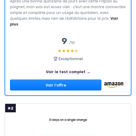
Après une bonne quinzaine de jours avec cette Fitpolo au
poignet, mon avis est assez clair : c’est une montre connectée
simple et complète pour un usage du quotidien, avec
quelques limites mais rien de rédhibitoire pour le prix.
Voir
plus
9
/10
★★★★★
★★★★★
🏆 Exceptionnel
Voir le test complet →
Voir l'offre
#2