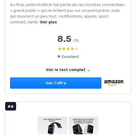
Au final, cette HUAKUA fait partie de ces montres connectées
« grand public » qui ne brillent pas sur un point précis, mais
qui couvrent un peu tout : notifications, appels, sport,
sommeil, santé.
Voir plus
8.5
/10
★★★★★
★★★★★
🌟 Excellent
Voir le test complet →
Voir l'offre
#6