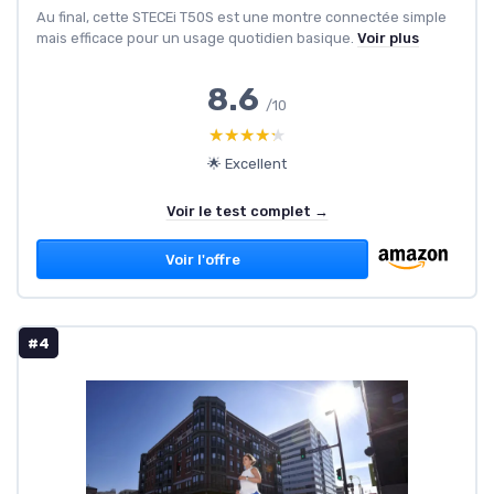
Au final, cette STECEi T50S est une montre connectée simple
mais efficace pour un usage quotidien basique.
Voir plus
8.6
/10
★★★★★
★★★★★
🌟 Excellent
Voir le test complet →
Voir l'offre
#4