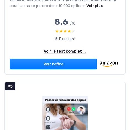
simple et efficace, pensée pour les gens qui veulent surtout
courir, sans se perdre dans 10 000 options.
Voir plus
8.6
/10
★★★★★
★★★★★
🌟 Excellent
Voir le test complet →
Voir l'offre
#5