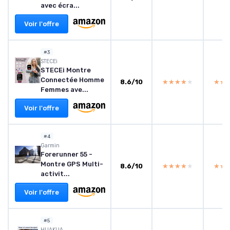
avec écra...
Voir l'offre
#3
STECEi
STECEi Montre
Connectée Homme
8.6/10
★★★★★
★★★★★
★★
★★
Femmes ave...
Voir l'offre
#4
Garmin
Forerunner 55 -
Montre GPS Multi-
8.6/10
★★★★★
★★★★★
★★
★★
activit...
Voir l'offre
#5
‎HUAKUA