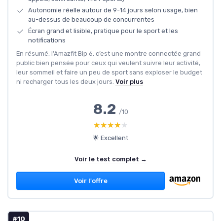
Autonomie réelle autour de 9-14 jours selon usage, bien
au-dessus de beaucoup de concurrentes
Écran grand et lisible, pratique pour le sport et les
notifications
En résumé, l’Amazfit Bip 6, c’est une montre connectée grand
public bien pensée pour ceux qui veulent suivre leur activité,
leur sommeil et faire un peu de sport sans exploser le budget
ni recharger tous les deux jours.
Voir plus
8.2
/10
★★★★★
★★★★★
🌟 Excellent
Voir le test complet →
Voir l'offre
#10