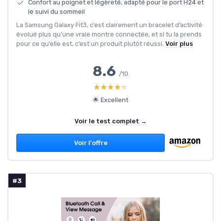
Confort au poignet et légèreté, adapté pour le port H24 et
le suivi du sommeil
La Samsung Galaxy Fit3, c’est clairement un bracelet d’activité
évolué plus qu’une vraie montre connectée, et si tu la prends
pour ce qu’elle est, c’est un produit plutôt réussi.
Voir plus
8.6
/10
★★★★★
★★★★★
🌟 Excellent
Voir le test complet →
Voir l'offre
#3