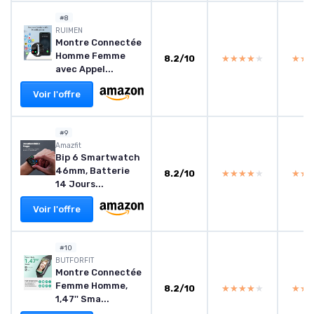
#8
‎RUIMEN
Montre Connectée
Homme Femme
8.2/10
★★★★★
★★★★★
★★
★★
avec Appel...
Voir l'offre
#9
‎Amazfit
Bip 6 Smartwatch
46mm, Batterie
8.2/10
★★★★★
★★★★★
★★
★★
14 Jours...
Voir l'offre
#10
BUTFORFIT
Montre Connectée
Femme Homme,
8.2/10
★★★★★
★★★★★
★★
★★
1,47'' Sma...