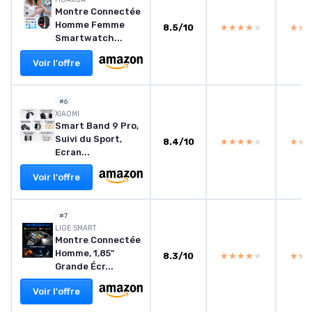
Montre Connectée
Homme Femme
8.5/10
★★★★★
★★★★★
★★
★★
Smartwatch...
Voir l'offre
#6
‎XIAOMI
Smart Band 9 Pro,
Suivi du Sport,
8.4/10
★★★★★
★★★★★
★★
★★
Ecran...
Voir l'offre
#7
LIGE SMART
Montre Connectée
Homme, 1,85"
8.3/10
★★★★★
★★★★★
★★
★★
Grande Écr...
Voir l'offre