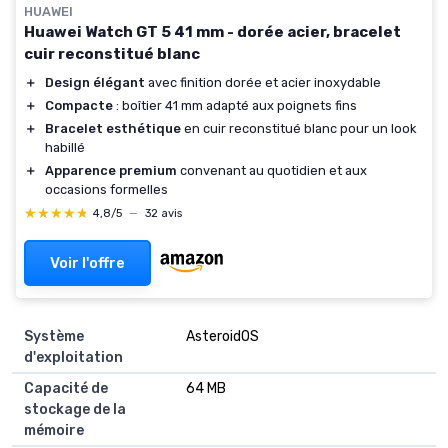
HUAWEI
Huawei Watch GT 5 41 mm - dorée acier, bracelet
cuir reconstitué blanc
＋
Design élégant
avec finition dorée et acier inoxydable
＋
Compacte
: boîtier 41 mm adapté aux poignets fins
＋
Bracelet esthétique
en cuir reconstitué blanc pour un look
habillé
＋
Apparence premium
convenant au quotidien et aux
occasions formelles
★★★★★
★★★★★
4,8/5
—
32 avis
Voir l'offre
Système
AsteroidOS
d'exploitation
Capacité de
64 MB
stockage de la
mémoire