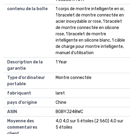
contenu de la boîte
1 corps de montre intelligente en or,
1 bracelet de montre connectée en
acier inoxydable or rose, 1 bracelet
de montre connectée en silicone
rose, 1 bracelet de montre
intelligente en silicone blanc, 1 câble
de charge pour montre intelligente,
manuel d'utilisation
Description de la
1 Year
garantie
Type d'ordinateur
Montre connectée
portable
fabriquant
Iaret
pays d'origine
Chine
ASIN
B0BYJ248WC
Moyenne des
4,0 4,0 sur 5 étoiles (2 560) 4,0 sur
commentaires
5 étoiles
client