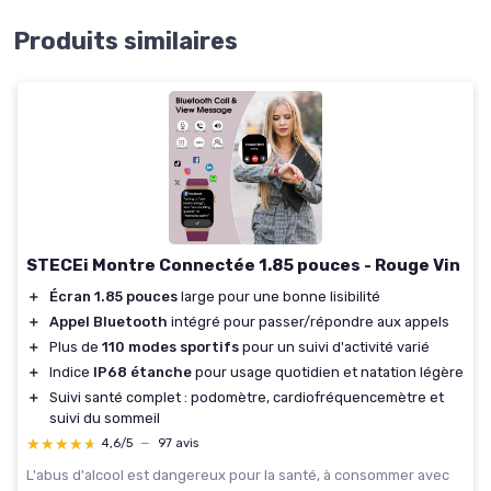
Produits similaires
STECEi Montre Connectée 1.85 pouces - Rouge Vin
＋
Écran 1.85 pouces
large pour une bonne lisibilité
＋
Appel Bluetooth
intégré pour passer/répondre aux appels
＋
Plus de
110 modes sportifs
pour un suivi d'activité varié
＋
Indice
IP68 étanche
pour usage quotidien et natation légère
＋
Suivi santé complet : podomètre, cardiofréquencemètre et
suivi du sommeil
★★★★★
★★★★★
4,6/5
—
97 avis
L'abus d'alcool est dangereux pour la santé, à consommer avec