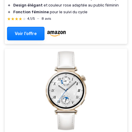
＋
Design élégant
et couleur rose adaptée au public féminin
＋
Fonction féminine
pour le suivi du cycle
★★★★★
★★★★★
4,1/5
—
8 avis
Voir l'offre