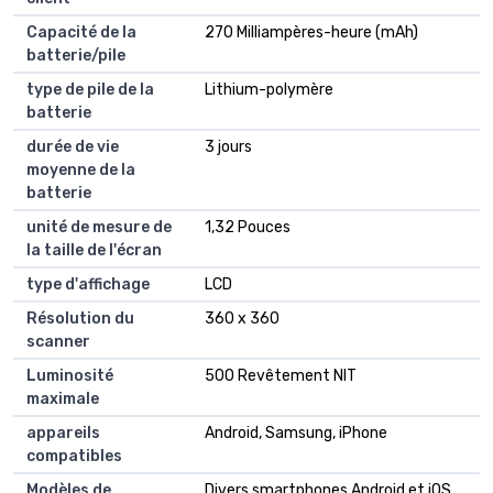
Capacité de la
270 Milliampères-heure (mAh)
batterie/pile
type de pile de la
Lithium-polymère
batterie
durée de vie
3 jours
moyenne de la
batterie
unité de mesure de
1,32 Pouces
la taille de l'écran
type d'affichage
LCD
Résolution du
360 x 360
scanner
Luminosité
500 Revêtement NIT
maximale
appareils
Android, Samsung, iPhone
compatibles
Modèles de
Divers smartphones Android et iOS