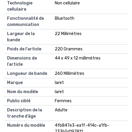
Technologie
Non cellulaire
cellulaire
Fonctionnalité de
Bluetooth
communication
Largeur de la
22 Millimètres
bande
Poids de l'article
220 Grammes
Dimensions de
44 x 49 x 12 millimètres
l’article
Longueur de bande
260 Millimètres
Marque
Iaret
Nom du modèle
Iaret
Public ciblé
Femmes
Description de la
Adulte
tranche d’âge
Numéro du modèle
4fb847e3-ea1f-414c-a1fb-
733b5d197811