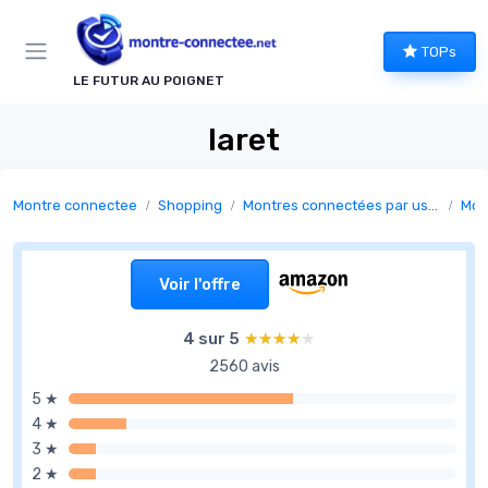
Panneau de gestion des cookies
TOPs
LE FUTUR AU POIGNET
Iaret
Montre connectee
Shopping
Montres connectées par usage
Mon
Voir l'offre
4 sur 5
★★★★★
★★★★★
2560 avis
5 ★
4 ★
3 ★
2 ★