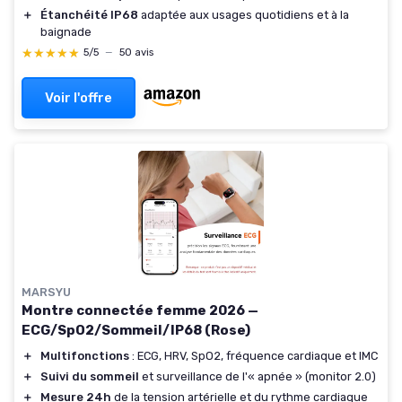
＋
Étanchéité IP68
adaptée aux usages quotidiens et à la
baignade
★★★★★
★★★★★
5/5
—
50 avis
Voir l'offre
MARSYU
Montre connectée femme 2026 —
ECG/SpO2/Sommeil/IP68 (Rose)
＋
Multifonctions
: ECG, HRV, SpO2, fréquence cardiaque et IMC
＋
Suivi du sommeil
et surveillance de l'« apnée » (monitor 2.0)
＋
Mesure 24h
de la tension artérielle et du rythme cardiaque