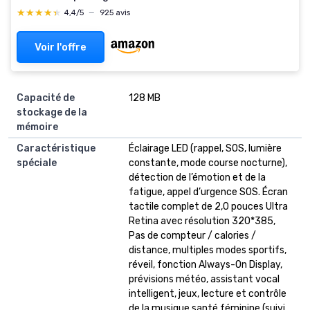
★★★★★
★★★★★
4,4/5
—
925 avis
Voir l'offre
Capacité de
128 MB
stockage de la
mémoire
Caractéristique
Éclairage LED (rappel, SOS, lumière
spéciale
constante, mode course nocturne),
détection de l’émotion et de la
fatigue, appel d’urgence SOS. Écran
tactile complet de 2,0 pouces Ultra
Retina avec résolution 320*385,
Pas de compteur / calories /
distance, multiples modes sportifs,
réveil, fonction Always-On Display,
prévisions météo, assistant vocal
intelligent, jeux, lecture et contrôle
de la musique.santé féminine (suivi