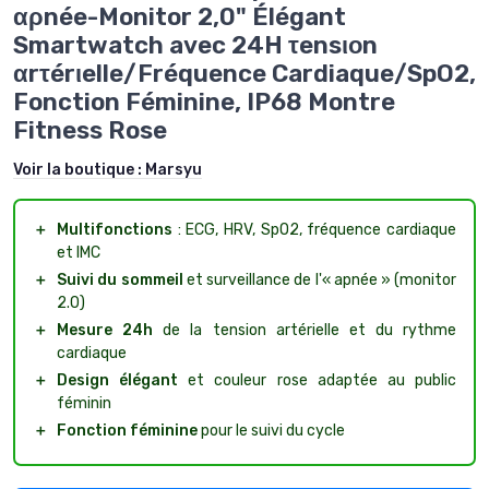
αρnée-Monitor 2,0" Élégant
Smartwatch avec 24H τensιοn
αrτérιelle/Fréquence Cardiaque/SpO2,
Fonction Féminine, IP68 Montre
Fitness Rose
Voir la boutique :
Marsyu
＋
Multifonctions
: ECG, HRV, SpO2, fréquence cardiaque
et IMC
＋
Suivi du sommeil
et surveillance de l'« apnée » (monitor
2.0)
＋
Mesure 24h
de la tension artérielle et du rythme
cardiaque
＋
Design élégant
et couleur rose adaptée au public
féminin
＋
Fonction féminine
pour le suivi du cycle