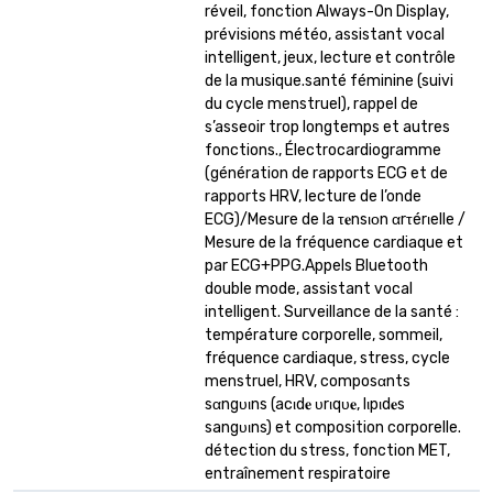
réveil, fonction Always-On Display,
prévisions météo, assistant vocal
intelligent, jeux, lecture et contrôle
de la musique.santé féminine (suivi
du cycle menstruel), rappel de
s’asseoir trop longtemps et autres
fonctions., Électrocardiogramme
(génération de rapports ECG et de
rapports HRV, lecture de l’onde
ECG)/Mesure de la τ𝐞nsιοn αrτérιelle /
Mesure de la fréquence cardiaque et
par ECG+PPG.Appels Bluetooth
double mode, assistant vocal
intelligent. Surveillance de la santé :
température corporelle, sommeil,
fréquence cardiaque, stress, cycle
menstruel, HRV, composαnts
sαngυιns (acιd𝐞 υrιqυ𝐞, lιpιd𝐞s
sangυιns) et composition corporelle.
détection du stress, fonction MET,
entraînement respiratoire