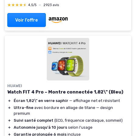
★★★★★
★★★★★
4,5/5
—
2923 avis
Voir l'offre
HUAWEI
Watch FIT 4 Pro – Montre connectée 1,82\" (Bleu)
＋
Écran 1,82\" en verre saphir
— affichage net et résistant
＋
Ultra-fine
avec bordure en alliage de titane — design
premium
＋
Suivi santé complet
(ECG, fréquence cardiaque, sommeil)
＋
Autonomie jusqu'à 10 jours
selon l'usage
＋
Garantie prolongée 6 mois
incluse