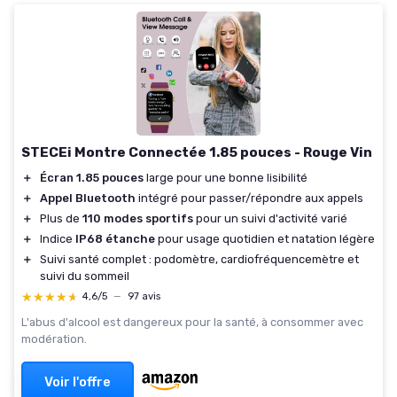
STECEi Montre Connectée 1.85 pouces - Rouge Vin
＋
Écran 1.85 pouces
large pour une bonne lisibilité
＋
Appel Bluetooth
intégré pour passer/répondre aux appels
＋
Plus de
110 modes sportifs
pour un suivi d'activité varié
＋
Indice
IP68 étanche
pour usage quotidien et natation légère
＋
Suivi santé complet : podomètre, cardiofréquencemètre et
suivi du sommeil
★★★★★
★★★★★
4,6/5
—
97 avis
L'abus d'alcool est dangereux pour la santé, à consommer avec
modération.
Voir l'offre