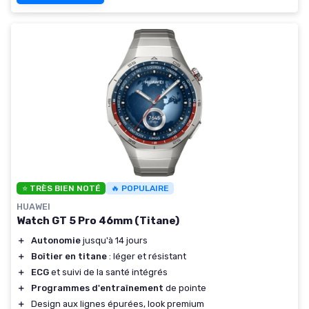
⭐ TRÈS BIEN NOTÉ
🔥 POPULAIRE
HUAWEI
Watch GT 5 Pro 46mm (Titane)
＋
Autonomie
jusqu'à 14 jours
＋
Boîtier en titane
: léger et résistant
＋
ECG
et suivi de la santé intégrés
＋
Programmes d'entraînement
de pointe
＋
Design aux lignes épurées, look premium