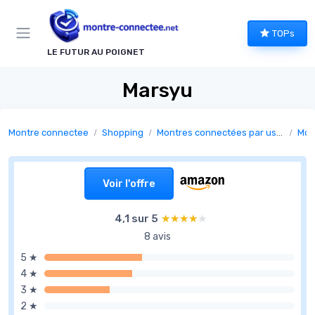
Panneau de gestion des cookies
TOPs
LE FUTUR AU POIGNET
Marsyu
Montre connectee
Shopping
Montres connectées par usage
Mon
Voir l'offre
4,1 sur 5
★★★★★
★★★★★
8 avis
5 ★
4 ★
3 ★
2 ★