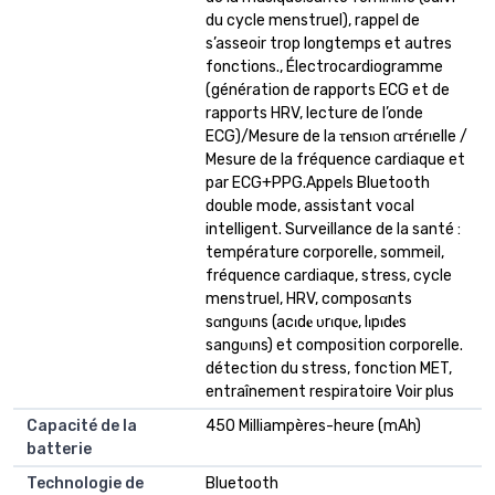
du cycle menstruel), rappel de
s’asseoir trop longtemps et autres
fonctions., Électrocardiogramme
(génération de rapports ECG et de
rapports HRV, lecture de l’onde
ECG)/Mesure de la τ𝐞nsιοn αrτérιelle /
Mesure de la fréquence cardiaque et
par ECG+PPG.Appels Bluetooth
double mode, assistant vocal
intelligent. Surveillance de la santé :
température corporelle, sommeil,
fréquence cardiaque, stress, cycle
menstruel, HRV, composαnts
sαngυιns (acιd𝐞 υrιqυ𝐞, lιpιd𝐞s
sangυιns) et composition corporelle.
détection du stress, fonction MET,
entraînement respiratoire Voir plus
Capacité de la
450 Milliampères-heure (mAh)
batterie
Technologie de
Bluetooth