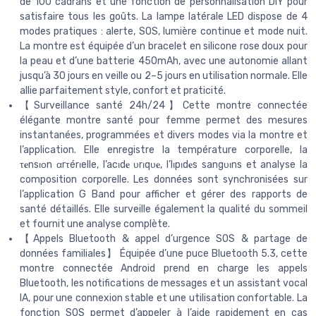
de 100 cadrans et une fonction de personnalisation DIY pour
satisfaire tous les goûts. La lampe latérale LED dispose de 4
modes pratiques : alerte, SOS, lumière continue et mode nuit.
La montre est équipée d’un bracelet en silicone rose doux pour
la peau et d’une batterie 450mAh, avec une autonomie allant
jusqu’à 30 jours en veille ou 2–5 jours en utilisation normale. Elle
allie parfaitement style, confort et praticité.
【Surveillance santé 24h/24】Cette montre connectée
élégante montre santé pour femme permet des mesures
instantanées, programmées et divers modes via la montre et
l’application. Elle enregistre la température corporelle, la
τ𝐞nsιοn αrτérιelle, l’acιd𝐞 υrιqυ𝐞, l’lιpιd𝐞s sangυιns et analyse la
composition corporelle. Les données sont synchronisées sur
l’application G Band pour afficher et gérer des rapports de
santé détaillés. Elle surveille également la qualité du sommeil
et fournit une analyse complète.
【Appels Bluetooth & appel d’urgence SOS & partage de
données familiales】 Équipée d’une puce Bluetooth 5.3, cette
montre connectée Android prend en charge les appels
Bluetooth, les notifications de messages et un assistant vocal
IA, pour une connexion stable et une utilisation confortable. La
fonction SOS permet d’appeler à l’aide rapidement en cas