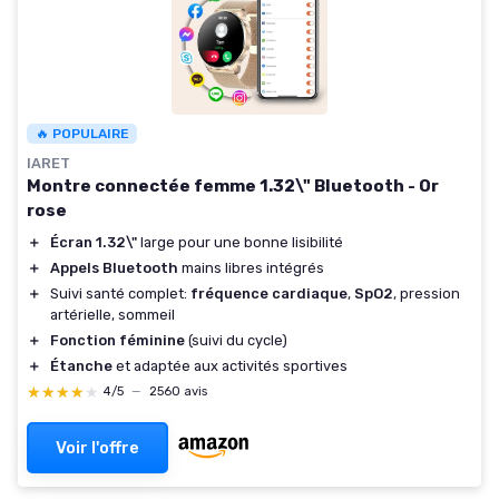
🔥 POPULAIRE
IARET
Montre connectée femme 1.32\" Bluetooth - Or
rose
＋
Écran 1.32\"
large pour une bonne lisibilité
＋
Appels Bluetooth
mains libres intégrés
＋
Suivi santé complet:
fréquence cardiaque
,
SpO2
, pression
artérielle, sommeil
＋
Fonction féminine
(suivi du cycle)
＋
Étanche
et adaptée aux activités sportives
★★★★★
★★★★★
4/5
—
2560 avis
Voir l'offre