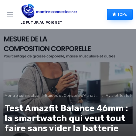
Panneau de gestion des cookies
TOPs
LE FUTUR AU POIGNET
Montre connectee
Guides et Conseils d'Achat montee connectée
Avis et Tests Pr
Test Amazfit Balance 46mm :
la smartwatch qui veut tout
faire sans vider la batterie