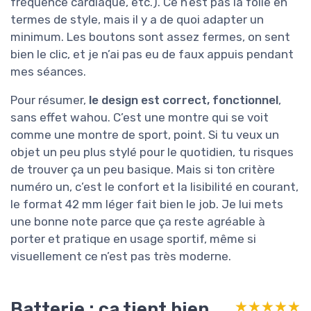
fréquence cardiaque, etc.). Ce n’est pas la folie en
termes de style, mais il y a de quoi adapter un
minimum. Les boutons sont assez fermes, on sent
bien le clic, et je n’ai pas eu de faux appuis pendant
mes séances.
Pour résumer,
le design est correct, fonctionnel
,
sans effet wahou. C’est une montre qui se voit
comme une montre de sport, point. Si tu veux un
objet un peu plus stylé pour le quotidien, tu risques
de trouver ça un peu basique. Mais si ton critère
numéro un, c’est le confort et la lisibilité en courant,
le format 42 mm léger fait bien le job. Je lui mets
une bonne note parce que ça reste agréable à
porter et pratique en usage sportif, même si
visuellement ce n’est pas très moderne.
Batterie : ça tient bien,
★★★★★
★★★★★