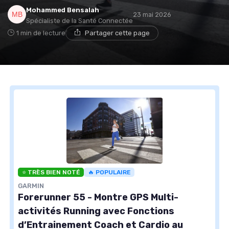
Mohammed Bensalah
23 mai 2026
Spécialiste de la Santé Connectée
1 min de lecture
Partager cette page
⭐ TRÈS BIEN NOTÉ
🔥 POPULAIRE
GARMIN
Forerunner 55 - Montre GPS Multi-
activités Running avec Fonctions
d’Entrainement Coach et Cardio au