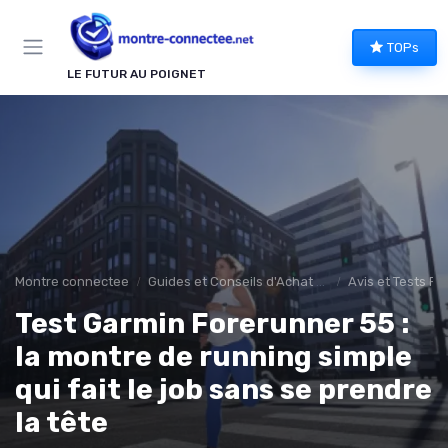
Panneau de gestion des cookies
TOPs
LE FUTUR AU POIGNET
Montre connectee
Guides et Conseils d'Achat montee connectée
Avis et Tests Pr
Test Garmin Forerunner 55 :
la montre de running simple
qui fait le job sans se prendre
la tête