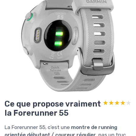
Ce que propose vraiment
★★★★★
★★★★★
la Forerunner 55
La Forerunner 55, c’est une
montre de running
orientée débutant / coureur régulier
, pas un truc