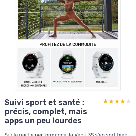
Suivi sport et santé :
★★★★★
★★★★★
précis, complet, mais
apps un peu lourdes
Sur la partie performance, la Venu 3S s’en sort bien.