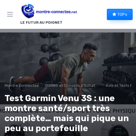
Panneau de gestion des cookies
TOPs
LE FUTUR AU POIGNET
Montre connectee
Guides et Conseils d'Achat montee connectée
Avis et Tests Pr
Test Garmin Venu 3S : une
montre santé/sport très
complète… mais qui pique un
peu au portefeuille