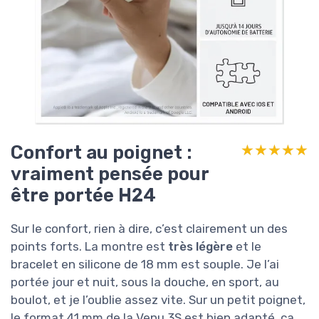
Confort au poignet :
★★★★★
★★★★★
vraiment pensée pour
être portée H24
Sur le confort, rien à dire, c’est clairement un des
points forts. La montre est
très légère
et le
bracelet en silicone de 18 mm est souple. Je l’ai
portée jour et nuit, sous la douche, en sport, au
boulot, et je l’oublie assez vite. Sur un petit poignet,
le format 41 mm de la Venu 3S est bien adapté, ça