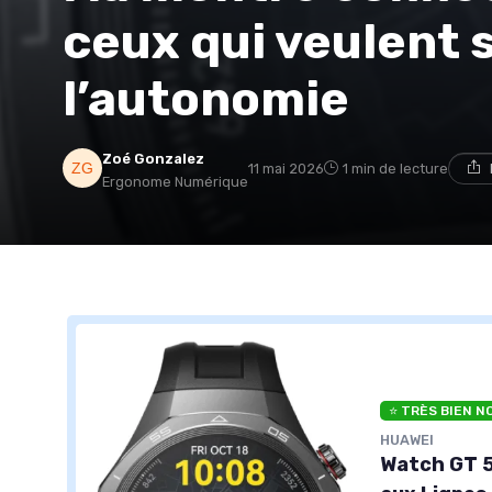
ceux qui veulent 
l’autonomie
Zoé Gonzalez
11 mai 2026
1 min de lecture
Ergonome Numérique
⭐ TRÈS BIEN N
HUAWEI
Watch GT 