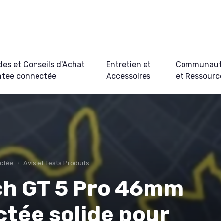
des et Conseils d'Achat
Entretien et
Communau
tee connectée
Accessoires
et Ressourc
ectée
Avis et Tests Produits
ch GT 5 Pro 46mm
ctée solide pour