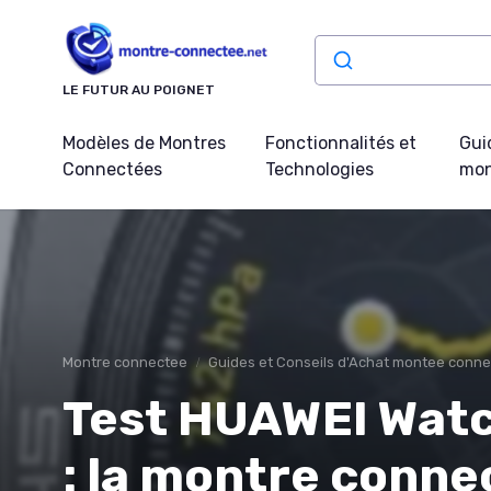
Panneau de gestion des cookies
LE FUTUR AU POIGNET
Modèles de Montres
Fonctionnalités et
Gui
Connectées
Technologies
mon
Montre connectee
Guides et Conseils d'Achat montee conn
Test HUAWEI Wat
: la montre conne