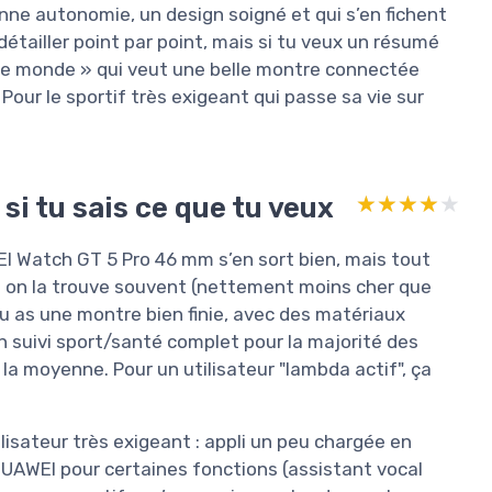
onne autonomie, un design soigné et qui s’en fichent
étailler point par point, mais si tu veux un résumé
le monde » qui veut une belle montre connectée
our le sportif très exigeant qui passe sa vie sur
si tu sais ce que tu veux
★★★★★
★★★★★
WEI Watch GT 5 Pro 46 mm s’en sort bien, mais tout
el on la trouve souvent (nettement moins cher que
 as une montre bien finie, avec des matériaux
un suivi sport/santé complet pour la majorité des
a moyenne. Pour un utilisateur "lambda actif", ça
lisateur très exigeant : appli un peu chargée en
AWEI pour certaines fonctions (assistant vocal