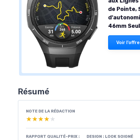
aux Lignes
de Pointe, 
d'autonomi
46mm Seul
Voir l'offre
Résumé
NOTE DE LA RÉDACTION
★★★★★
★★★★★
RAPPORT QUALITÉ-PRIX :
DESIGN : LOOK SOIGNÉ