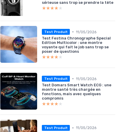
sérieuse sans trop se prendre la tête
★★★★★
★★★★★
•
11/05/2026
Test Produit
Test Festina Chronographe Special
Edition Multicolor : une montre
voyante qui fait le job sans trop se
poser de questions
★★★★★
★★★★★
•
11/05/2026
Test Produit
Test Domars Smart Watch ECG : une
montre santé très chargée en
fonctions, mais avec quelques
compromis
★★★★★
★★★★★
•
11/05/2026
Test Produit