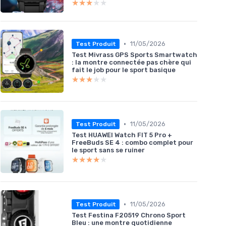
★★★★★
★★★★★
•
11/05/2026
Test Produit
Test Mivrass GPS Sports Smartwatch
: la montre connectée pas chère qui
fait le job pour le sport basique
★★★★★
★★★★★
•
11/05/2026
Test Produit
Test HUAWEI Watch FIT 5 Pro +
FreeBuds SE 4 : combo complet pour
le sport sans se ruiner
★★★★★
★★★★★
•
11/05/2026
Test Produit
Test Festina F20519 Chrono Sport
Bleu : une montre quotidienne