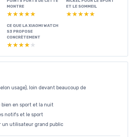
POINTS FORTS DE CETTE
NICKEL POUR LE SPORT
MONTRE
ET LE SOMMEIL
★★★★★
★★★★★
★★★★★
★★★★★
CE QUE LA XIAOMI WATCH
S3 PROPOSE
CONCRÈTEMENT
★★★★★
★★★★★
 selon usage), loin devant beaucoup de
bien en sport et la nuit
s notifs et le sport
r un utilisateur grand public