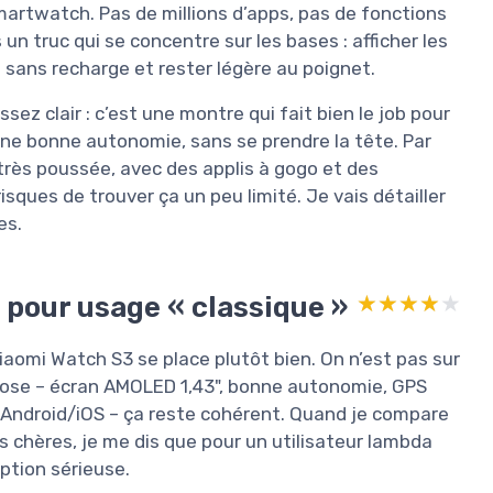
rtwatch. Pas de millions d’apps, pas de fonctions
n truc qui se concentre sur les bases : afficher les
s sans recharge et rester légère au poignet.
sez clair : c’est une montre qui fait bien le job pour
 une bonne autonomie, sans se prendre la tête. Par
très poussée, avec des applis à gogo et des
sques de trouver ça un peu limité. Je vais détailler
es.
n pour usage « classique »
★★★★★
★★★★★
Xiaomi Watch S3 se place plutôt bien. On n’est pas sur
ropose – écran AMOLED 1,43", bonne autonomie, GPS
é Android/iOS – ça reste cohérent. Quand je compare
s chères, je me dis que pour un utilisateur lambda
ption sérieuse.