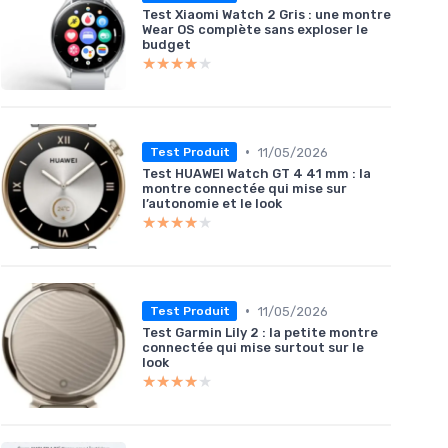
Test Xiaomi Watch 2 Gris : une montre
Wear OS complète sans exploser le
budget
★★★★★
★★★★★
•
11/05/2026
Test Produit
Test HUAWEI Watch GT 4 41 mm : la
montre connectée qui mise sur
l’autonomie et le look
★★★★★
★★★★★
•
11/05/2026
Test Produit
Test Garmin Lily 2 : la petite montre
connectée qui mise surtout sur le
look
★★★★★
★★★★★