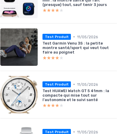
mm : la montre santé qui fait
(presque) tout, sauf tenir 3 jours
★★★★★
★★★★★
•
11/05/2026
Test Produit
Test Garmin Venu 3S : la petite
montre santé/sport qui veut tout
faire au poignet
★★★★★
★★★★★
•
11/05/2026
Test Produit
Test HUAWEI Watch GT 5 41mm : la
compacte qui mise tout sur
l'autonomie et le suivi santé
★★★★★
★★★★★
•
11/05/2026
Test Produit