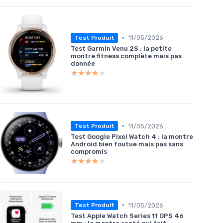
•
11/05/2026
Test Produit
Test Garmin Venu 2S : la petite
montre fitness complète mais pas
donnée
★★★★★
★★★★★
•
11/05/2026
Test Produit
Test Google Pixel Watch 4 : la montre
Android bien foutue mais pas sans
compromis
★★★★★
★★★★★
•
11/05/2026
Test Produit
Test Apple Watch Series 11 GPS 46