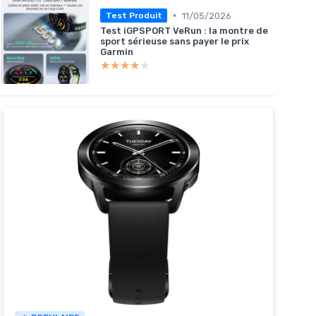
•
11/05/2026
Test Produit
Test iGPSPORT VeRun : la montre de
sport sérieuse sans payer le prix
Garmin
★★★★★
★★★★★