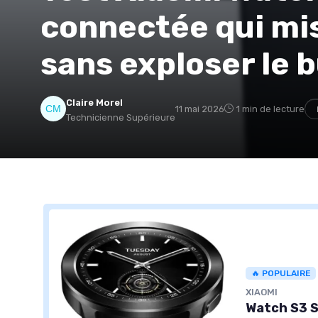
connectée qui mis
sans exploser le 
Claire Morel
11 mai 2026
1 min de lecture
Technicienne Supérieure
🔥 POPULAIRE
XIAOMI
Watch S3 S