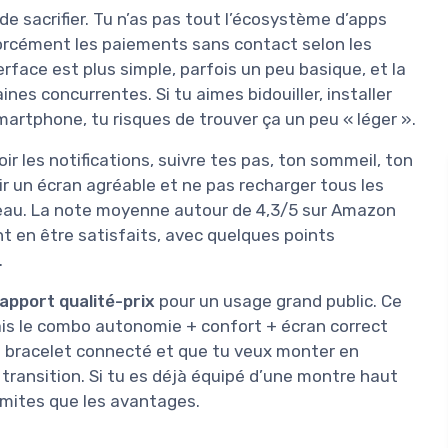
de sacrifier. Tu n’as pas tout l’écosystème d’apps
forcément les paiements sans contact selon les
erface est plus simple, parfois un peu basique, et la
ines concurrentes. Si tu aimes bidouiller, installer
martphone, tu risques de trouver ça un peu « léger ».
oir les notifications, suivre tes pas, ton sommeil, ton
ir un écran agréable et ne pas recharger tous les
éneau. La note moyenne autour de 4,3/5 sur Amazon
nt en être satisfaits, avec quelques points
.
apport qualité-prix
pour un usage grand public. Ce
ais le combo autonomie + confort + écran correct
le bracelet connecté et que tu veux monter en
ransition. Si tu es déjà équipé d’une montre haut
limites que les avantages.