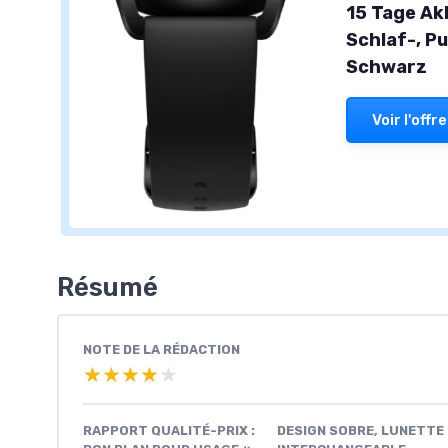
15 Tage Ak
Schlaf-, P
Schwarz
Voir l'offre
Résumé
NOTE DE LA RÉDACTION
★★★★★
★★★★★
RAPPORT QUALITÉ-PRIX :
DESIGN SOBRE, LUNETTE