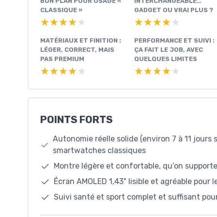
BON PLAN POUR USAGE «
INTERCHANGEABLE…
CLASSIQUE »
GADGET OU VRAI PLUS ?
★★★★★
★★★★★
★★★★★
★★★★★
MATÉRIAUX ET FINITION :
PERFORMANCE ET SUIVI :
LÉGER, CORRECT, MAIS
ÇA FAIT LE JOB, AVEC
PAS PREMIUM
QUELQUES LIMITES
★★★★★
★★★★★
★★★★★
★★★★★
POINTS FORTS
Autonomie réelle solide (environ 7 à 11 jours
smartwatches classiques
Montre légère et confortable, qu’on supporte 
Écran AMOLED 1,43" lisible et agréable pour le
Suivi santé et sport complet et suffisant pou