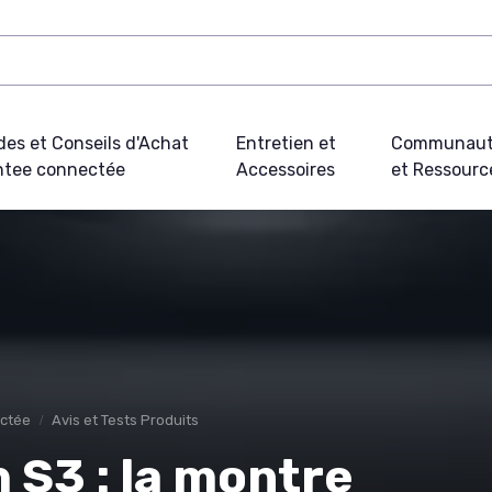
des et Conseils d'Achat
Entretien et
Communau
tee connectée
Accessoires
et Ressourc
ectée
Avis et Tests Produits
 S3 : la montre