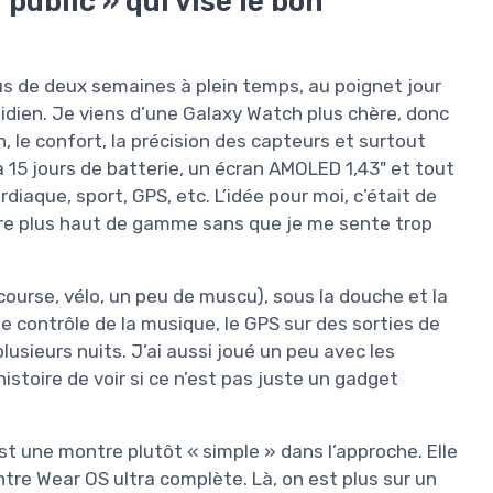
ublic » qui vise le bon
lus de deux semaines à plein temps, au poignet jour
otidien. Je viens d’une Galaxy Watch plus chère, donc
 le confort, la précision des capteurs et surtout
à 15 jours de batterie, un écran AMOLED 1,43" et tout
diaque, sport, GPS, etc. L’idée pour moi, c’était de
tre plus haut de gamme sans que je me sente trop
(course, vélo, un peu de muscu), sous la douche et la
 le contrôle de la musique, le GPS sur des sorties de
usieurs nuits. J’ai aussi joué un peu avec les
stoire de voir si ce n’est pas juste un gadget
est une montre plutôt « simple » dans l’approche. Elle
re Wear OS ultra complète. Là, on est plus sur un