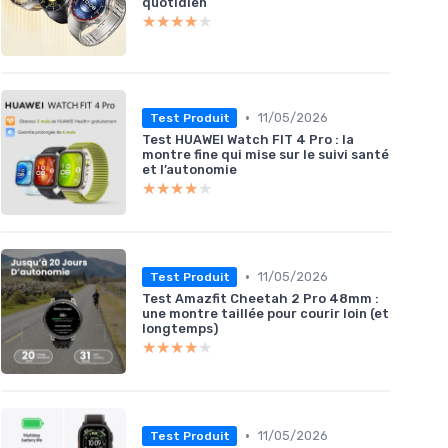
quotidien
★★★★★
★★★★★
•
11/05/2026
Test Produit
Test HUAWEI Watch FIT 4 Pro : la
montre fine qui mise sur le suivi santé
et l’autonomie
★★★★★
★★★★★
•
11/05/2026
Test Produit
Test Amazfit Cheetah 2 Pro 48mm :
une montre taillée pour courir loin (et
longtemps)
★★★★★
★★★★★
•
11/05/2026
Test Produit