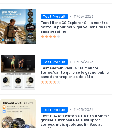
•
11/05/2026
Test Produit
Test Mibro GS Explorer S : la montre
costaud pour ceux qui veulent du GPS
sans se ruiner
★★★★★
★★★★★
•
11/05/2026
Test Produit
Test Garmin Venu 4 : la montre
forme/santé qui vise le grand public
sans être trop prise de tête
★★★★★
★★★★★
•
11/05/2026
Test Produit
Test HUAWEI Watch GT 6 Pro 46mm :
grosse autonomie et suivi sport
sérieux, mais quelques limites au