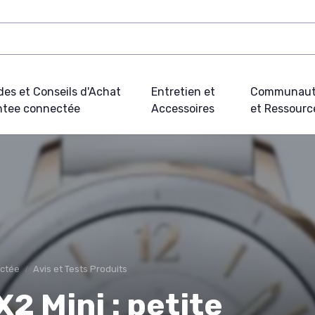
des et Conseils d'Achat
Entretien et
Communau
tee connectée
Accessoires
et Ressourc
ectée
Avis et Tests Produits
2 Mini : petite