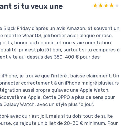
ant si tu veux une
★★★★★
★★★★★
e Black Friday d’après un avis Amazon, et souvent un
 montre Wear OS, joli boîtier acier plaqué or rose,
ports, bonne autonomie, et une vraie orientation
t qualité-prix est plutôt bon, surtout si tu compares à
ent vite au-dessus des 350–400 € pour des
r iPhone, je trouve que l’intérêt baisse clairement. Un
a connecter correctement à un iPhone malgré plusieurs
’intégration aussi propre qu’avec une Apple Watch.
r l’écosystème Apple. Cette OPPO a plus de sens pour
e Galaxy Watch, avec un style plus "bijou".
oré avec cuir est joli, mais si tu dois tout de suite
course, ça rajoute un billet de 20–30 € minimum. Pour