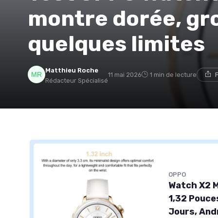
montre dorée, gr
quelques limites
Matthieu Roche
11 mai 2026
1 min de lecture
Rédacteur Spécialisé
OPPO
Watch X2 M
1,32 Pouce
Jours, And