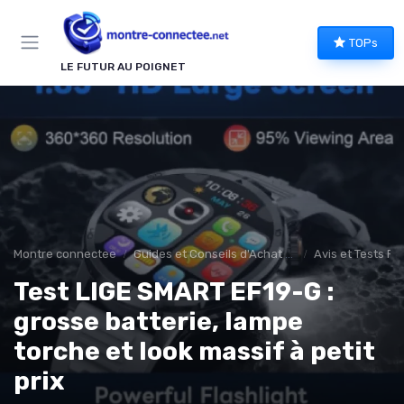
Panneau de gestion des cookies
TOPs
LE FUTUR AU POIGNET
Montre connectee
Guides et Conseils d'Achat montee connectée
Avis et Tests Pr
Test LIGE SMART EF19-G :
grosse batterie, lampe
torche et look massif à petit
prix